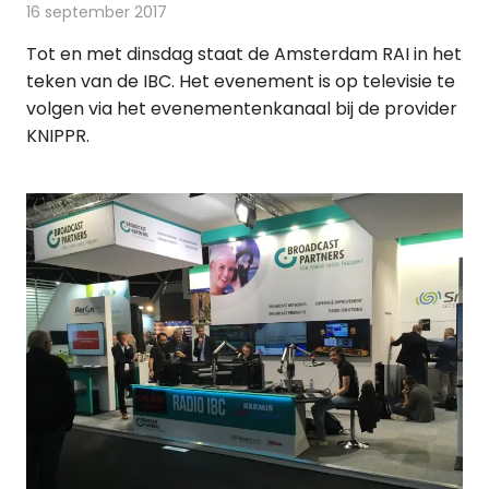
16 september 2017
Redactie
Nieuws
,
Radionieuws
Tot en met dinsdag staat de Amsterdam RAI in het
teken van de IBC. Het evenement is op televisie te
volgen via het evenementenkanaal bij de provider
KNIPPR.