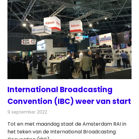
International Broadcasting
Convention (IBC) weer van start
9 september 2022
Redactie
Radionieuws
Tot en met maandag staat de Amsterdam RAI in
het teken van de International Broadcasting