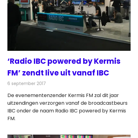
‘Radio IBC powered by Kermis
FM’ zendt live uit vanaf IBC
6 september 2017
Redactie
Nieuws
,
Radionieuws
De evenementenzender Kermis FM zal dit jaar
uitzendingen verzorgen vanaf de broadcastbeurs
IBC onder de naam Radio IBC powered by Kermis
FM.