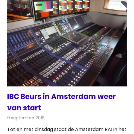
IBC Beurs in Amsterdam weer
van start
9 september 2016
Redactie
Nieuws
,
Radionieuws
,
Telecom
,
Televisienieuws
Tot en met dinsdag staat de Amsterdam RAI in het