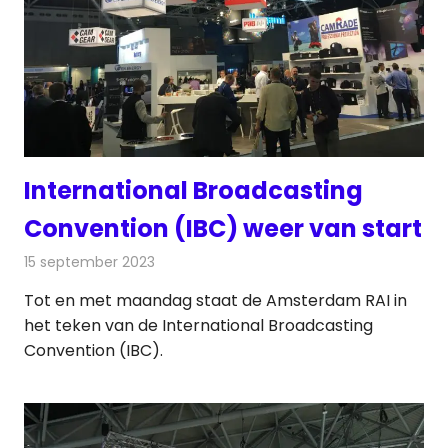
International Broadcasting
Convention (IBC) weer van start
15 september 2023
Redactie
Telecom
Tot en met maandag staat de Amsterdam RAI in
het teken van de International Broadcasting
Convention (IBC).