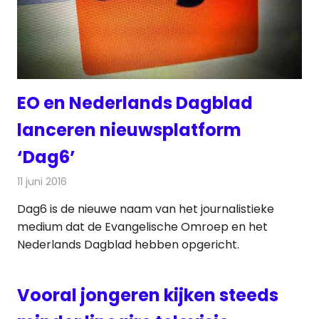
EO en Nederlands Dagblad
lanceren nieuwsplatform
‘Dag6’
11 juni 2016
Redactie
Internet
,
Nieuws
,
Radionieuws
,
Televisienieuws
Dag6 is de nieuwe naam van het journalistieke
medium dat de Evangelische Omroep en het
Nederlands Dagblad hebben opgericht.
Vooral jongeren kijken steeds