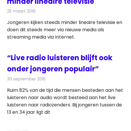
minder lineaire televisie
25 maart 2016
Redactie
Nieuws
,
Radionieuws
,
Televisienieuws
Jongeren kijken steeds minder lineaire televisie en
doen dit steeds meer via nieuwe media als
streaming media via Internet.
“Live radio luisteren blijft ook
onder jongeren populair”
30 september 2015
Redactie
Nieuws
,
Radionieuws
Ruim 82% van de tijd die mensen besteden aan het
luisteren naar audio wordt besteed aan het live
luisteren naar radiozenders. Bij jongeren tussen de
13 en 34 jaar ligt dit