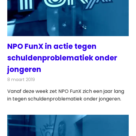
NPO FunX in actie tegen
schuldenproblematiek onder
jongeren
8 maart 2019
Redactie
Radionieuws
Vanaf deze week zet NPO FunX zich een jaar lang
in tegen schuldenproblematiek onder jongeren.