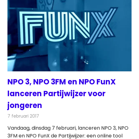
NPO 3, NPO 3FM en NPO FunX
lanceren Partijwijzer voor
jongeren
7 februari 2017
Redactie
Nieuws
,
Radionieuws
,
Televisienieuws
Vandaag, dinsdag 7 februari, lanceren NPO 3, NPO
3FM en NPO FunX de Partijwijzer: een online tool