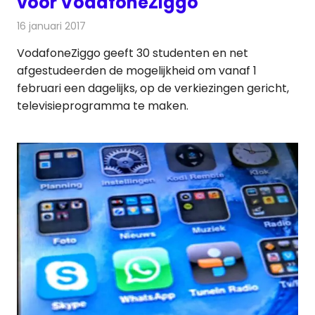
voor VodafoneZiggo
16 januari 2017
Redactie
Kabelzaken
,
Nieuws
,
Televisienieuws
VodafoneZiggo geeft 30 studenten en net
afgestudeerden de mogelijkheid om vanaf 1
februari een dagelijks, op de verkiezingen gericht,
televisieprogramma te maken.