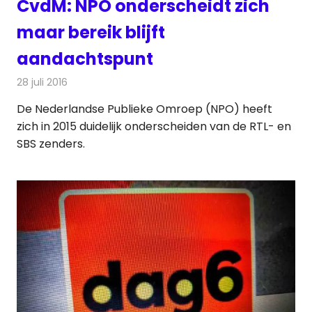
CvdM: NPO onderscheidt zich
maar bereik blijft
aandachtspunt
28 juli 2016
Redactie
Nieuws
,
Radionieuws
,
Televisienieuws
De Nederlandse Publieke Omroep (NPO) heeft
zich in 2015 duidelijk onderscheiden van de RTL- en
SBS zenders.