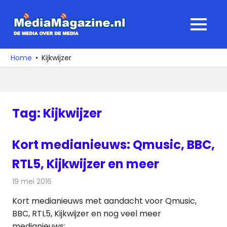
Ga
naar
MediaMagaz
MENU
de
De
inhoud
media
Home
Kijkwijzer
over
de
media
Tag:
Kijkwijzer
Kort medianieuws: Qmusic, BBC,
RTL5, Kijkwijzer en meer
19 mei 2016
Redactie
Andere media over de media
,
Nieuws
Kort medianieuws met aandacht voor Qmusic,
BBC, RTL5, Kijkwijzer en nog veel meer
medianieuws: