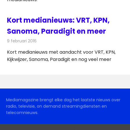
Kort medianieuws: VRT, KPN,
Sanoma, Paradigit en meer
9 februari 2016
Redactie
Andere media over de media
,
Nieuws
Kort medianieuws met aandacht voor VRT, KPN,
Kijkwijzer, Sanoma, Paradigit en nog veel meer
Mediamagazine brengt elke dag het laatste nieuws over
radio, televisie, on demand streamingdiensten en
telecomnieuws.