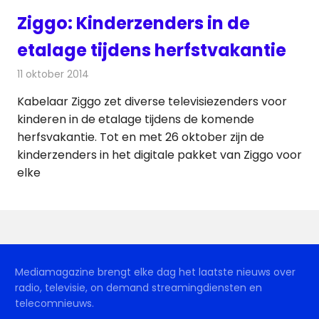
Ziggo: Kinderzenders in de
etalage tijdens herfstvakantie
11 oktober 2014
Redactie
Televisienieuws
Kabelaar Ziggo zet diverse televisiezenders voor
kinderen in de etalage tijdens de komende
herfsvakantie. Tot en met 26 oktober zijn de
kinderzenders in het digitale pakket van Ziggo voor
elke
Mediamagazine brengt elke dag het laatste nieuws over
radio, televisie, on demand streamingdiensten en
telecomnieuws.