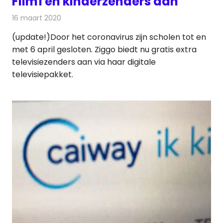
Film1 en kinderzenders aan
16 maart 2020
Redactie
Televisienieuws
(update!)Door het coronavirus zijn scholen tot en
met 6 april gesloten. Ziggo biedt nu gratis extra
televisiezenders aan via haar digitale
televisiepakket.