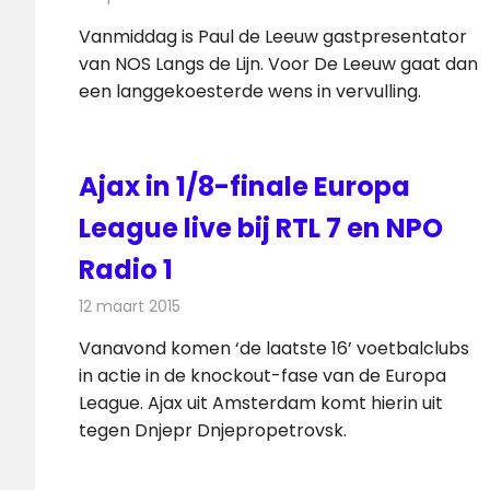
Vanmiddag is Paul de Leeuw gastpresentator
van NOS Langs de Lijn. Voor De Leeuw gaat dan
een langgekoesterde wens in vervulling.
Ajax in 1/8-finale Europa
League live bij RTL 7 en NPO
Radio 1
12 maart 2015
Redactie
Televisienieuws
Vanavond komen ‘de laatste 16’ voetbalclubs
in actie in de knockout-fase van de Europa
League. Ajax uit Amsterdam komt hierin uit
tegen Dnjepr Dnjepropetrovsk.