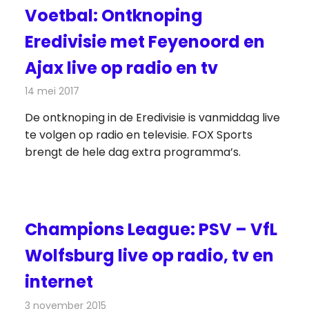
Voetbal: Ontknoping
Eredivisie met Feyenoord en
Ajax live op radio en tv
14 mei 2017
Redactie
Nieuws
,
Radionieuws
,
Televisienieuws
De ontknoping in de Eredivisie is vanmiddag live
te volgen op radio en televisie. FOX Sports
brengt de hele dag extra programma’s.
Champions League: PSV – VfL
Wolfsburg live op radio, tv en
internet
3 november 2015
Redactie
Nieuws
,
Radionieuws
,
Televisienieuws