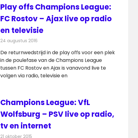
Play offs Champions League:
FC Rostov – Ajax live op radio
en televisie
24 augustus 2016
Redactie
Internet
,
Nieuws
,
Radionieuws
,
Televisienieuws
De returnwedstrijd in de play offs voor een plek
in de poulefase van de Champions League
tussen FC Rostov en Ajax is vanavond live te
volgen via radio, televisie en
Champions League: VfL
Wolfsburg – PSV live op radio,
tv en internet
21 oktober 2015
Redactie
Internet
,
Nieuws
,
Radionieuws
,
Televisienieuws