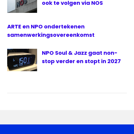
live
ook te volgen via NOS
live
eredivisie
ARTE en NPO ondertekenen
live
Feyenoord
samenwerkingsovereenkomst
live
Radio
NPO Soul & Jazz gaat non-
1
stop verder en stopt in 2027
livestream
Eredivisie
livestream
Radio 1
NOS
NPO
NPO
Radio
1