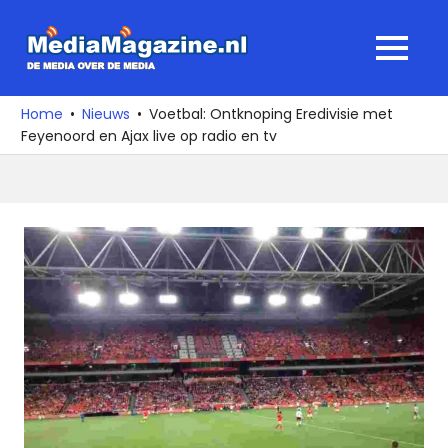
Ga
naar
MediaMagaz
MENU
de
De
inhoud
media
Home
Nieuws
Voetbal: Ontknoping Eredivisie met
over
Feyenoord en Ajax live op radio en tv
de
media