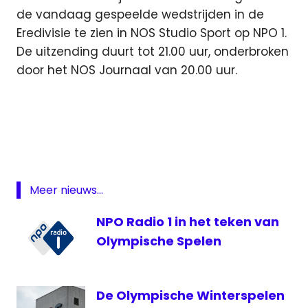
de vandaag gespeelde wedstrijden in de
Eredivisie te zien in NOS Studio Sport op NPO 1.
De uitzending duurt tot 21.00 uur, onderbroken
door het NOS Journaal van 20.00 uur.
Ajax
Ajax
live
eredivisie
Feyenoord
Meer nieuws...
Feyenoord
NPO Radio 1 in het teken van
live
Olympische Spelen
Fox
Sports
FOX
De Olympische Winterspelen
Sports