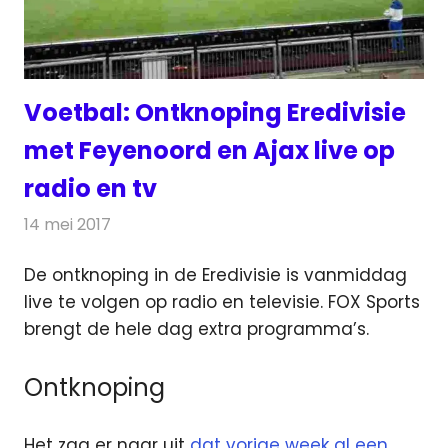
Voetbal: Ontknoping Eredivisie
met Feyenoord en Ajax live op
radio en tv
14 mei 2017
Redactie
Nieuws
,
Radionieuws
,
Televisienieuws
De ontknoping in de Eredivisie is vanmiddag
live te volgen op radio en televisie. FOX Sports
brengt de hele dag extra programma’s.
Ontknoping
Het zag er naar uit
dat vorige week al een