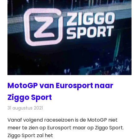
MotoGP van Eurosport naar
Ziggo Sport
31 augustus 2021
Redactie
Televisienieuws
Vanaf volgend raceseizoen is de MotoGP niet
meer te zien op Eurosport maar op Ziggo Sport.
Ziggo Sport zal het