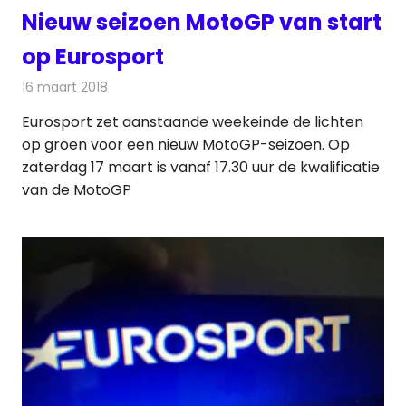
Nieuw seizoen MotoGP van start
op Eurosport
16 maart 2018
Redactie
Nieuws
,
Televisienieuws
Eurosport zet aanstaande weekeinde de lichten
op groen voor een nieuw MotoGP-seizoen. Op
zaterdag 17 maart is vanaf 17.30 uur de kwalificatie
van de MotoGP