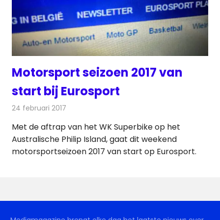
Motorsport seizoen 2017 van
start bij Eurosport
24 februari 2017
Redactie
Nieuws
,
Televisienieuws
Met de aftrap van het WK Superbike op het
Australische Philip Island, gaat dit weekend
motorsportseizoen 2017 van start op Eurosport.
Mediamagazine brengt elke dag het laatste nieuws over