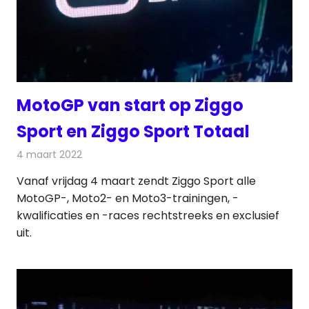
MotoGP van start op Ziggo
Sport en Ziggo Sport Totaal
4 maart 2022
Redactie
Televisienieuws
Vanaf vrijdag 4 maart zendt Ziggo Sport alle
MotoGP-, Moto2- en Moto3-trainingen, -
kwalificaties en -races rechtstreeks en exclusief
uit.