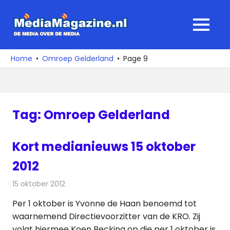
Ga
naar
MediaMagaz
MENU
de
De
inhoud
media
Home
Omroep Gelderland
Page 9
over
de
media
Tag:
Omroep Gelderland
Kort medianieuws 15 oktober
2012
15 oktober 2012
Redactie
Televisienieuws
Per 1 oktober is Yvonne de Haan benoemd tot
waarnemend Directievoorzitter van de KRO. Zij
volgt hiermee Koen Becking op die per 1 oktober is