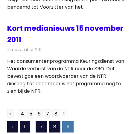
benoemd tot Voorzitter van het
Kort medianieuws 15 november
2011
15 november 2011
Redactie
Andere media over de media
Het consumentenprogramma Keuringsdienst van
Waarde verhuist van de NTR naar de KRO. Dat
bevestigde een woordvoerder van de NTR
dinsdag.Tot december is het programma nog te
zien bij de NTR.
«
...
4
5
6
7
8
9
Berichten
Vorige
«
1
…
7
8
9
berichten