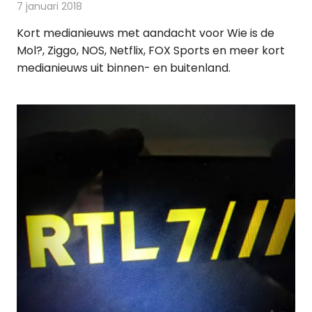
7 januari 2018
Redactie
Andere media over de media
,
Nieuws
Kort medianieuws met aandacht voor Wie is de
Mol?, Ziggo, NOS, Netflix, FOX Sports en meer kort
medianieuws uit binnen- en buitenland.