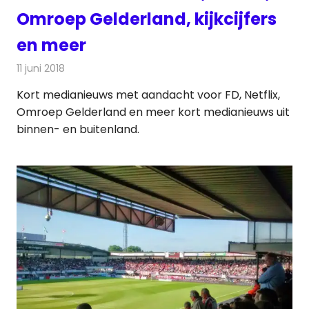
Omroep Gelderland, kijkcijfers
en meer
11 juni 2018
Redactie
Andere media over de media
Kort medianieuws met aandacht voor FD, Netflix,
Omroep Gelderland en meer kort medianieuws uit
binnen- en buitenland.