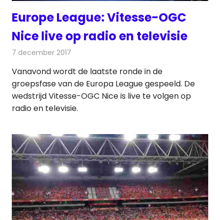
Europe League: Vitesse-OGC
Nice live op radio en televisie
7 december 2017
Redactie
Nieuws
Vanavond wordt de laatste ronde in de
groepsfase van de Europa League gespeeld. De
wedstrijd Vitesse-OGC Nice is live te volgen op
radio en televisie.