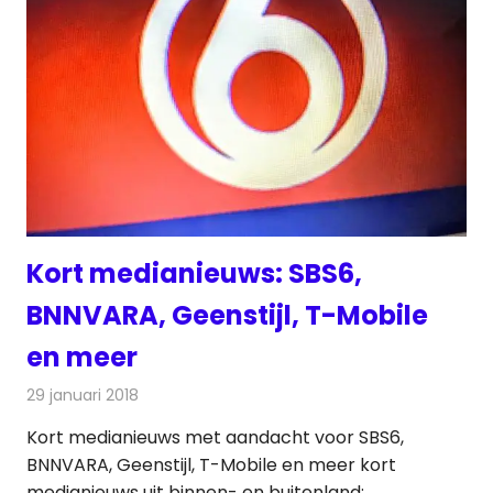
Kort medianieuws: SBS6,
BNNVARA, Geenstijl, T-Mobile
en meer
29 januari 2018
Redactie
Andere media over de media
,
Nieuws
Kort medianieuws met aandacht voor SBS6,
BNNVARA, Geenstijl, T-Mobile en meer kort
medianieuws uit binnen- en buitenland: