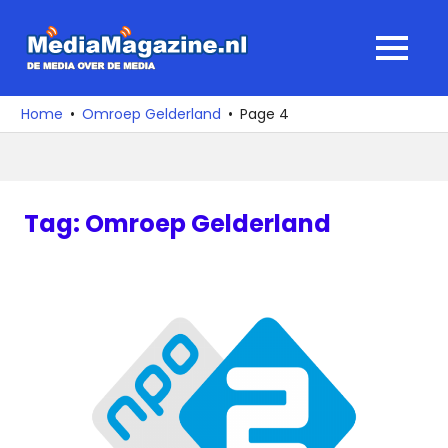
Ga
naar
MediaMagaz
MENU
de
De
inhoud
media
Home
Omroep Gelderland
Page 4
over
de
media
Tag:
Omroep Gelderland