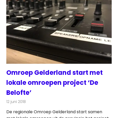
Omroep Gelderland start met
lokale omroepen project ‘De
Belofte’
12 juni 2018
Redactie
Radionieuws
De regionale Omroep Gelderland start samen