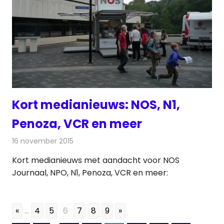
Kort medianieuws: NOS, N1,
Penoza, VCR en meer
16 november 2015
Redactie
Andere media over de media
,
Nieuws
Kort medianieuws met aandacht voor NOS
Journaal, NPO, N1, Penoza, VCR en meer:
«
...
4
5
6
7
8
9
»