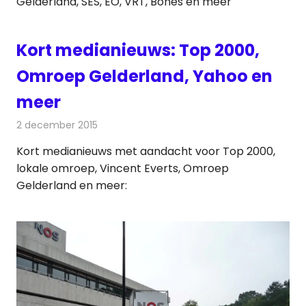
Gelderland, SES, EO, VRT, Bones en meer
Kort medianieuws: Top 2000,
Omroep Gelderland, Yahoo en
meer
2 december 2015
Redactie
Andere media over de media
,
Nieuws
Kort medianieuws met aandacht voor Top 2000,
lokale omroep, Vincent Everts, Omroep
Gelderland en meer: