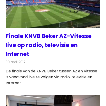
Finale KNVB Beker AZ-Vitesse
live op radio, televisie en
Internet
30 april 2017
Redactie
Nieuws
,
Radionieuws
,
Televisienieuws
De finale van de KNVB Beker tussen AZ en Vitesse
is vanavond live te volgen via radio, televisie en
Internet.