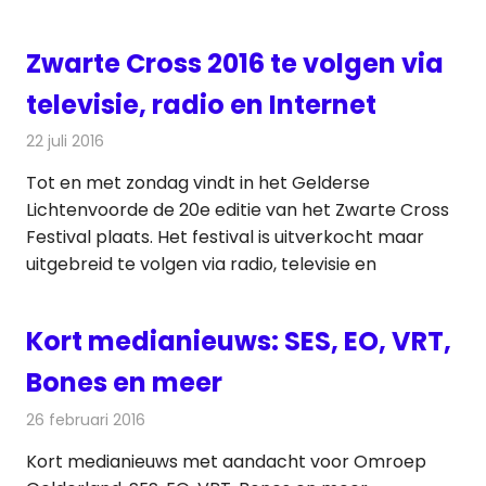
Zwarte Cross 2016 te volgen via
televisie, radio en Internet
22 juli 2016
Redactie
Nieuws
,
Radionieuws
Tot en met zondag vindt in het Gelderse
Lichtenvoorde de 20e editie van het Zwarte Cross
Festival plaats. Het festival is uitverkocht maar
uitgebreid te volgen via radio, televisie en
Kort medianieuws: SES, EO, VRT,
Bones en meer
26 februari 2016
Redactie
Andere media over de media
,
Nieuws
Kort medianieuws met aandacht voor Omroep