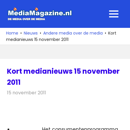
Ga
naar
MediaMagaz
MENU
de
De
inhoud
media
Home
Nieuws
Andere media over de media
Kort
over
medianieuws 15 november 2011
de
media
Kort medianieuws 15 november
2011
15 november 2011
Redactie
Andere media over de media
Het consumentenprogramma