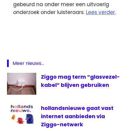
gebeurd na onder meer een uitvoerig
onderzoek onder luisteraars.
Lees verder
.
3d
Astra
KPN
KRO
Meer nieuws...
NTR
Omroep
Ziggo mag term “glasvezel-
Gelderland
kabel” blijven gebruiken
Rigter
Live
satelliet
hollandsnieuwe gaat vast
Telegraaf
internet aanbieden via
Media
Ziggo-netwerk
Groep