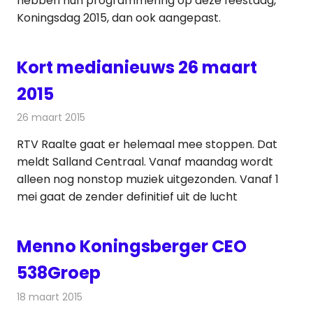
hebben hun programmering op deze feestdag,
Koningsdag 2015, dan ook aangepast.
Kort medianieuws 26 maart
2015
26 maart 2015
Redactie
Andere media over de media
RTV Raalte gaat er helemaal mee stoppen. Dat
meldt Salland Centraal. Vanaf maandag wordt
alleen nog nonstop muziek uitgezonden. Vanaf 1
mei gaat de zender definitief uit de lucht
Menno Koningsberger CEO
538Groep
18 maart 2015
Redactie
Radionieuws