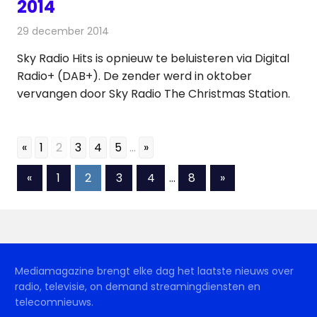
2014
29 december 2014
Redactie
Andere media over de media
Sky Radio Hits is opnieuw te beluisteren via Digital
Radio+ (DAB+). De zender werd in oktober
vervangen door Sky Radio The Christmas Station.
«
1
2
3
4
5
...
»
Berichten
Vorige
Volgende
«
1
2
3
4
…
8
»
berichten
berichten
paginering
Mediamagazine brengt elke dag het laatste nieuws over
radio, televisie, on demand streamingdiensten en
telecomnieuws.