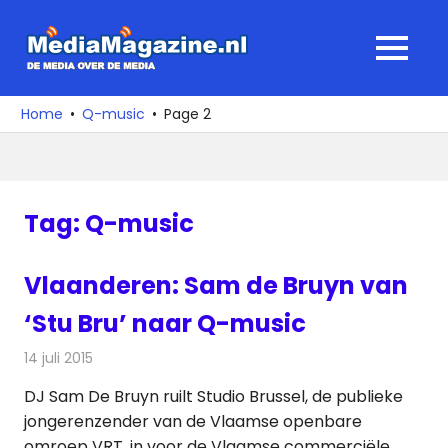
Ga
naar
MediaMagaz
MENU
de
De
inhoud
media
Home
Q-music
Page 2
over
de
media
Tag:
Q-music
Vlaanderen: Sam de Bruyn van
‘Stu Bru’ naar Q-music
14 juli 2015
Redactie
Nieuws
,
Radionieuws
DJ Sam De Bruyn ruilt Studio Brussel, de publieke
jongerenzender van de Vlaamse openbare
omroep VRT, in voor de Vlaamse commerciële