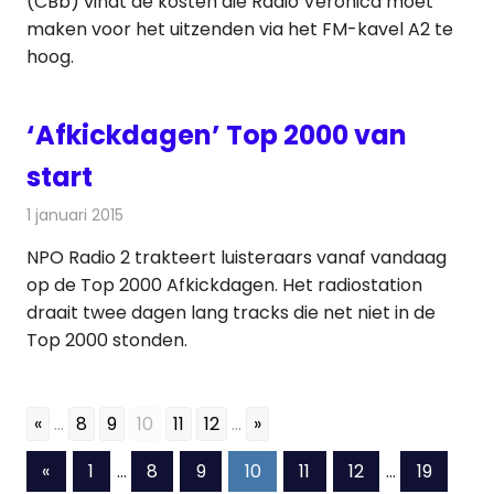
(CBb) vindt de kosten die Radio Veronica moet
maken voor het uitzenden via het FM-kavel A2 te
hoog.
‘Afkickdagen’ Top 2000 van
start
1 januari 2015
Redactie
Radionieuws
NPO Radio 2 trakteert luisteraars vanaf vandaag
op de Top 2000 Afkickdagen. Het radiostation
draait twee dagen lang tracks die net niet in de
Top 2000 stonden.
«
...
8
9
10
11
12
...
»
Berichten
Vorige
«
1
…
8
9
10
11
12
…
19