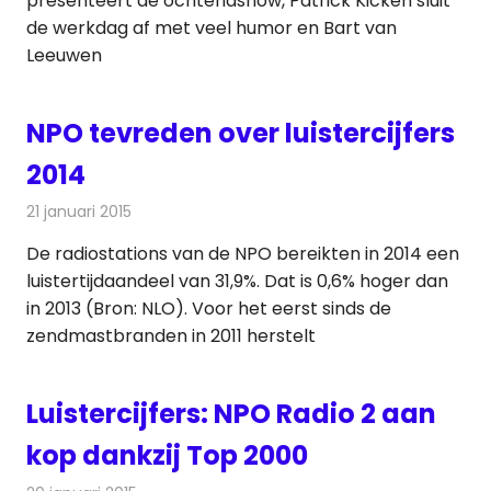
presenteert de ochtendshow, Patrick Kicken sluit
de werkdag af met veel humor en Bart van
Leeuwen
NPO tevreden over luistercijfers
2014
21 januari 2015
Redactie
Radionieuws
De radiostations van de NPO bereikten in 2014 een
luistertijdaandeel van 31,9%. Dat is 0,6% hoger dan
in 2013 (Bron: NLO). Voor het eerst sinds de
zendmastbranden in 2011 herstelt
Luistercijfers: NPO Radio 2 aan
kop dankzij Top 2000