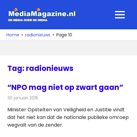
Ga
naar
MediaMagaz
MENU
de
De
inhoud
media
Home
radionieuws
Page 10
over
de
media
Tag:
radionieuws
“NPO mag niet op zwart gaan”
30 januari 2015
Redactie
Televisienieuws
Minister Opstelten van Veiligheid en Justitie vindt
dat het niet kan dat de nationale publieke omroep
wegvalt van de zender.