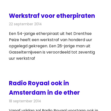
Werkstraf voor etherpiraten
22 september 2014
Redactie
Radionieuws
Een 54-jarige etherpiraat uit het Drenthse
Peize heeft een werkstraf van honderd uur
opgelegd gekregen. Een 28-jarige man uit
Gasselternijveen is veroordeeld tot zeventig
uur werkstraf
Radio Royaal ook in
Amsterdam in de ether
18 september 2014
Redactie
Radionieuws
Vanaf vrijdag zal Radio Royaal voortaan ook in