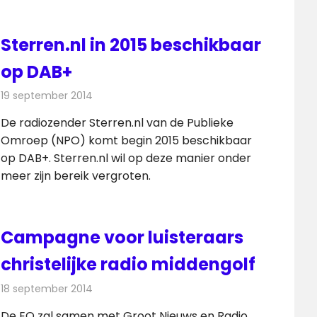
Sterren.nl in 2015 beschikbaar
op DAB+
19 september 2014
Redactie
Radionieuws
De radiozender Sterren.nl van de Publieke
Omroep (NPO) komt begin 2015 beschikbaar
op DAB+. Sterren.nl wil op deze manier onder
meer zijn bereik vergroten.
Campagne voor luisteraars
christelijke radio middengolf
18 september 2014
Redactie
Radionieuws
De EO zal samen met Groot Nieuws en Radio