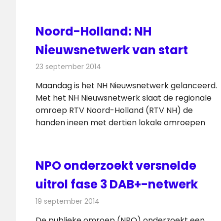
Noord-Holland: NH
Nieuwsnetwerk van start
23 september 2014
Redactie
Radionieuws
Maandag is het NH Nieuwsnetwerk gelanceerd.
Met het NH Nieuwsnetwerk slaat de regionale
omroep RTV Noord-Holland (RTV NH) de
handen ineen met dertien lokale omroepen
NPO onderzoekt versnelde
uitrol fase 3 DAB+-netwerk
19 september 2014
Redactie
Radionieuws
De publieke omroep (NPO) onderzoekt een