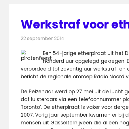
Werkstraf voor et
22 september 2014
Redactie
Radionieuws
Een 54-jarige etherpiraat uit het 
honderd uur opgelegd gekregen. Ee
veroordeeld tot zeventig uur werkstraf
en e
bericht de regionale omroep Radio Noord
De Peizenaar werd op 27 mei uit de lucht 
dat luisteraars via een telefoonnummer pl
Toronto’. De etherpiraat is vaker voor dergel
2007. Vorig jaar september kwamen er bij d
mensen uit Gasselternijveen die alleen n