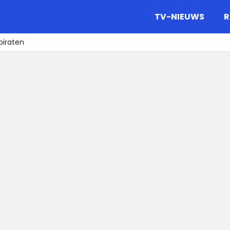
gazine.
TV-NIEUWS
R
piraten