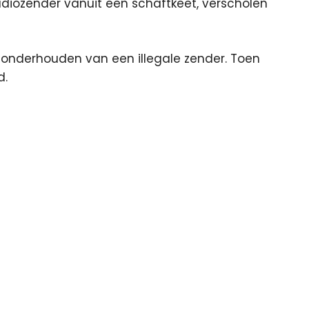
adiozender vanuit een schaftkeet, verscholen
 onderhouden van een illegale zender. Toen
d.