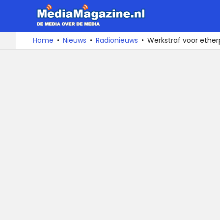
MediaMa
De
Ga
Home
Nieuws
Radionieuws
Werkstraf voor ether
media
naar
over
de
de
inhoud
media