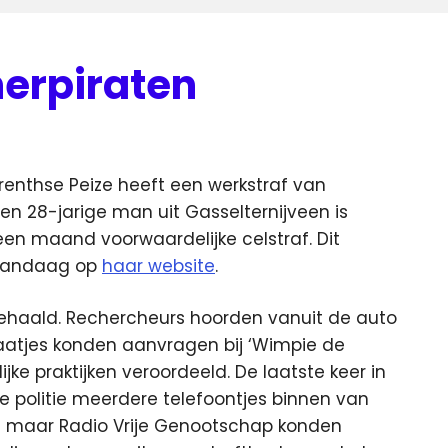
herpiraten
Drenthse Peize heeft een werkstraf van
n 28-jarige man uit Gasselternijveen is
en maand voorwaardelijke celstraf. Dit
 vandaag op
haar website
.
gehaald. Rechercheurs hoorden vanuit de auto
aatjes konden aanvragen bij ‘Wimpie de
ijke praktijken veroordeeld. De laatste keer in
e politie meerdere telefoontjes binnen van
og maar Radio Vrije Genootschap konden