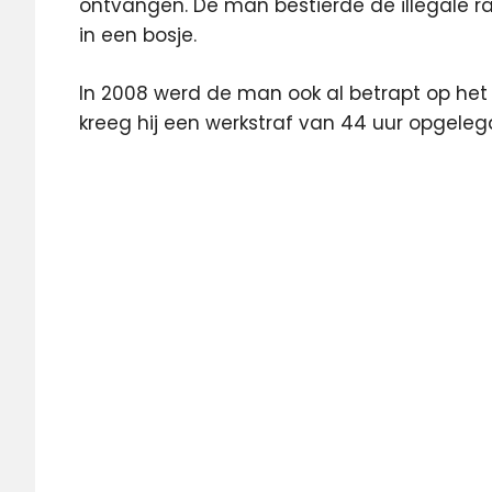
ontvangen. De man bestierde de illegale r
in een bosje.
In 2008 werd de man ook al betrapt op het
kreeg hij een werkstraf van 44 uur opgeleg
Agentschap
Telecom
celstraf
etherpiraat
media
medianieuws
Radio
radionieuws
straf