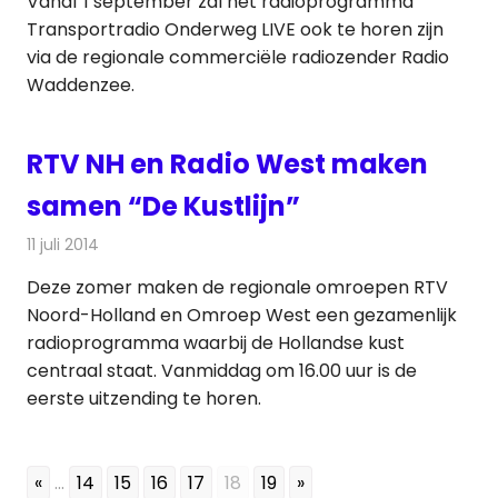
Vanaf 1 september zal het radioprogramma
Transportradio Onderweg LIVE ook te horen zijn
via de regionale commerciële radiozender Radio
Waddenzee.
RTV NH en Radio West maken
samen “De Kustlijn”
11 juli 2014
Redactie
Radionieuws
Deze zomer maken de regionale omroepen RTV
Noord-Holland en Omroep West een gezamenlijk
radioprogramma waarbij de Hollandse kust
centraal staat. Vanmiddag om 16.00 uur is de
eerste uitzending te horen.
«
...
14
15
16
17
18
19
»