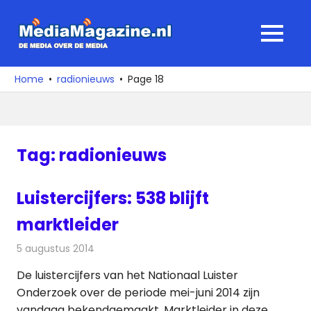
Ga
naar
MediaMagaz
MENU
de
De
inhoud
media
Home
radionieuws
Page 18
over
de
media
Tag:
radionieuws
Luistercijfers: 538 blijft
marktleider
5 augustus 2014
Redactie
Radionieuws
De luistercijfers van het Nationaal Luister
Onderzoek over de periode mei-juni 2014 zijn
vandaag bekendgemaakt. Marktleider in deze