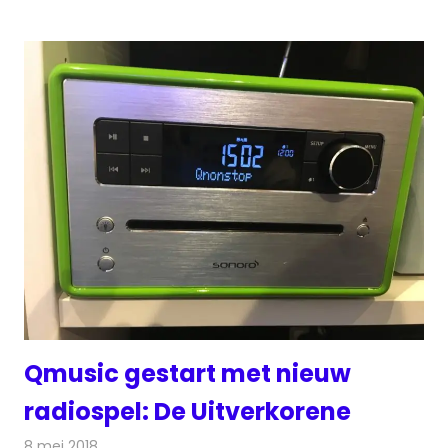
Qmusic gestart met nieuw
radiospel: De Uitverkorene
8 mei 2018
Redactie
Radionieuws