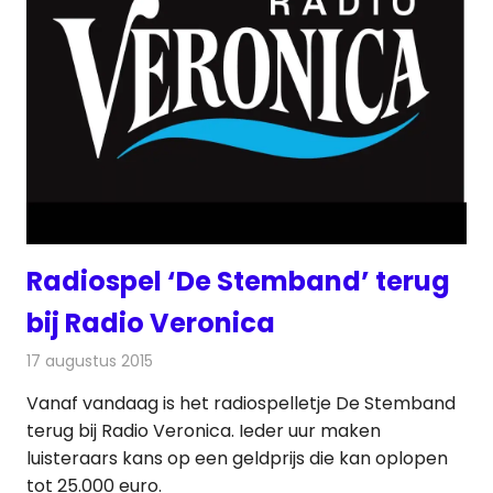
Radiospel ‘De Stemband’ terug
bij Radio Veronica
17 augustus 2015
Redactie
Radionieuws
Vanaf vandaag is het radiospelletje De Stemband
terug bij Radio Veronica. Ieder uur maken
luisteraars kans op een geldprijs die kan oplopen
tot 25.000 euro.