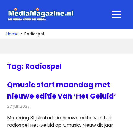
Ga
naar
MediaMagaz
MENU
de
De
inhoud
media
Home
Radiospel
over
de
media
Tag:
Radiospel
Qmusic start maandag met
nieuwe editie van ‘Het Geluid’
27 juli 2023
Redactie
Radionieuws
Maandag 31 juli start de nieuwe editie van het
radiospel Het Geluid op Qmusic. Nieuw dit jaar