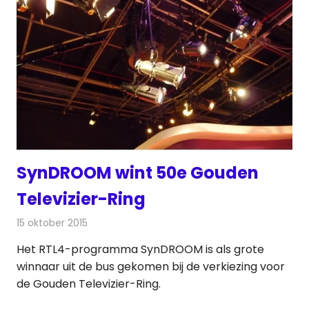
SynDROOM wint 50e Gouden
Televizier-Ring
15 oktober 2015
Redactie
Nieuws
,
Televisienieuws
Het RTL4-programma SynDROOM is als grote
winnaar uit de bus gekomen bij de verkiezing voor
de Gouden Televizier-Ring.