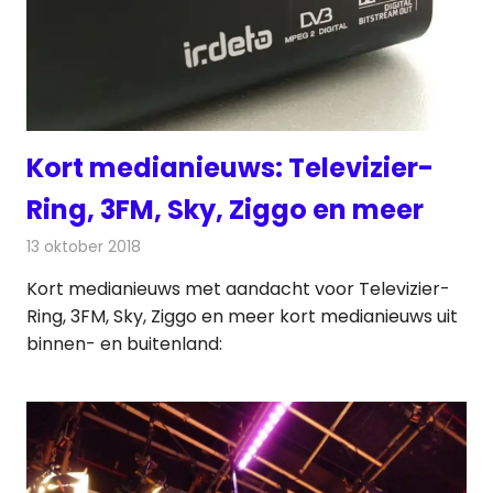
Kort medianieuws: Televizier-
Ring, 3FM, Sky, Ziggo en meer
13 oktober 2018
Redactie
Andere media over de media
Kort medianieuws met aandacht voor Televizier-
Ring, 3FM, Sky, Ziggo en meer kort medianieuws uit
binnen- en buitenland: