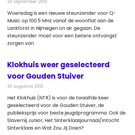
20 september 2012
Redactie
Andere media over de media
Woensdag is een nieuwe steunzender voor Q-
Music op 100.5 MHz vanaf de woonflat aan de
Lankforst in Nijmegen on air gegaan. De
steunzender moet voor een betere ontvangst
zorgen van
Klokhuis weer geselecteerd
voor Gouden Stuiver
30 augustus 2012
Redactie
Televisienieuws
Het Klokhuis (NTR) is voor de twaalfde keer
geselecteerd voor de Gouden Stuiver, de
publieksprijs voor beste jeugdprogramma. Ook de
Slavernij Junior, Het Sinterklaasjournaal/Intocht
Sinterklaas en Wat Zou Jij Doen?