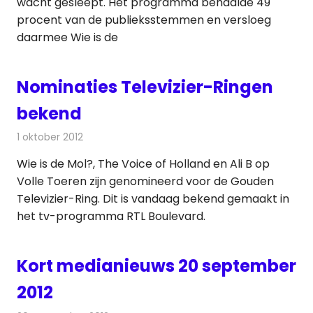
wacht gesleept. Het programma behaalde 49
procent van de publieksstemmen en versloeg
daarmee Wie is de
Nominaties Televizier-Ringen
bekend
1 oktober 2012
Redactie
Televisienieuws
Wie is de Mol?, The Voice of Holland en Ali B op
Volle Toeren zijn genomineerd voor de Gouden
Televizier-Ring. Dit is vandaag bekend gemaakt in
het tv-programma RTL Boulevard.
Kort medianieuws 20 september
2012