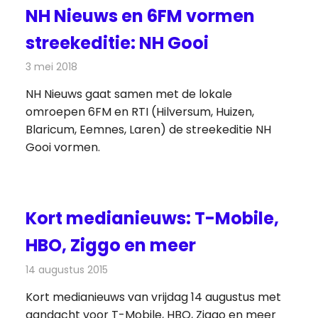
NH Nieuws en 6FM vormen
streekeditie: NH Gooi
3 mei 2018
Redactie
Radionieuws
NH Nieuws gaat samen met de lokale
omroepen 6FM en RTI (Hilversum, Huizen,
Blaricum, Eemnes, Laren) de streekeditie NH
Gooi vormen.
Kort medianieuws: T-Mobile,
HBO, Ziggo en meer
14 augustus 2015
Redactie
Andere media over de media
,
Nieuws
Kort medianieuws van vrijdag 14 augustus met
aandacht voor T-Mobile, HBO, Ziggo en meer