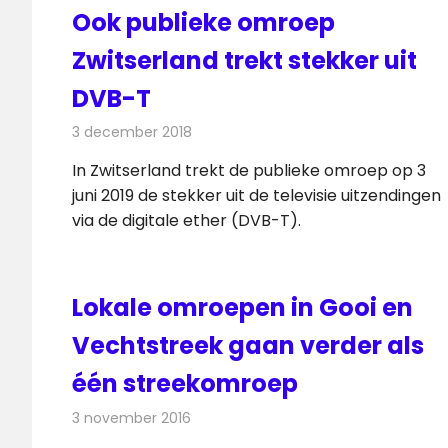
Ook publieke omroep
Zwitserland trekt stekker uit
DVB-T
3 december 2018
Redactie
Televisienieuws
In Zwitserland trekt de publieke omroep op 3
juni 2019 de stekker uit de televisie uitzendingen
via de digitale ether (DVB-T).
Lokale omroepen in Gooi en
Vechtstreek gaan verder als
één streekomroep
3 november 2016
Redactie
Internet
,
Nieuws
,
Radionieuws