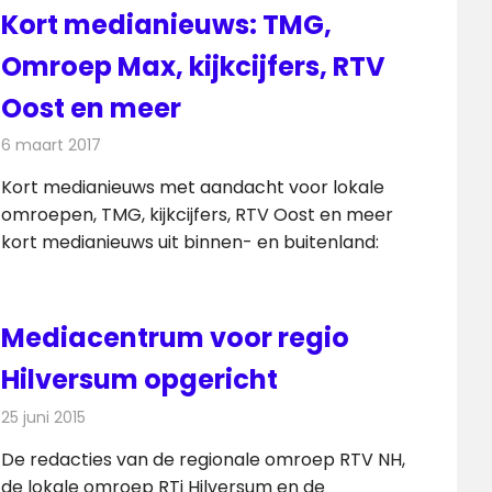
Kort medianieuws: TMG,
Omroep Max, kijkcijfers, RTV
Oost en meer
6 maart 2017
Redactie
Andere media over de media
,
Nieuws
Kort medianieuws met aandacht voor lokale
omroepen, TMG, kijkcijfers, RTV Oost en meer
kort medianieuws uit binnen- en buitenland:
Mediacentrum voor regio
Hilversum opgericht
25 juni 2015
Redactie
Nieuws
,
Radionieuws
,
Televisienieuws
De redacties van de regionale omroep RTV NH,
de lokale omroep RTi Hilversum en de