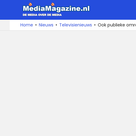
MediaMa
De
Ga
Home
Nieuws
Televisienieuws
Ook publieke omro
media
naar
over
de
de
inhoud
media