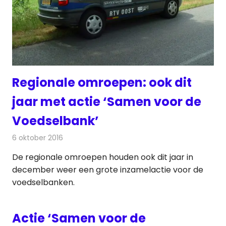
Regionale omroepen: ook dit
jaar met actie ‘Samen voor de
Voedselbank’
6 oktober 2016
Redactie
Nieuws
,
Radionieuws
,
Televisienieuws
De regionale omroepen houden ook dit jaar in
december weer een grote inzamelactie voor de
voedselbanken.
Actie ‘Samen voor de