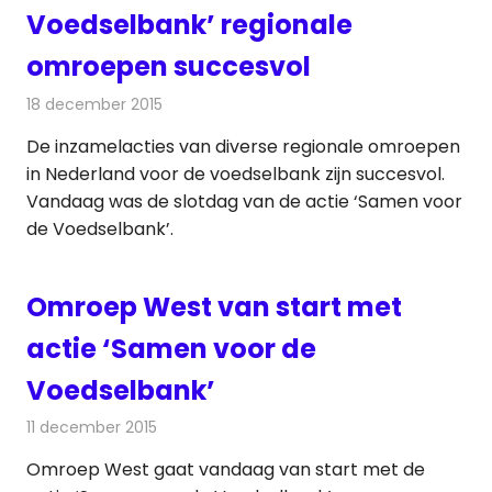
Voedselbank’ regionale
omroepen succesvol
18 december 2015
Redactie
Nieuws
,
Radionieuws
,
Televisienieuws
De inzamelacties van diverse regionale omroepen
in Nederland voor de voedselbank zijn succesvol.
Vandaag was de slotdag van de actie ‘Samen voor
de Voedselbank’.
Omroep West van start met
actie ‘Samen voor de
Voedselbank’
11 december 2015
Redactie
Nieuws
,
Radionieuws
,
Televisienieuws
Omroep West gaat vandaag van start met de