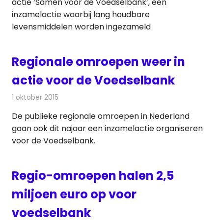
actie ‘Samen voor de Voedselbank’, een
inzamelactie waarbij lang houdbare
levensmiddelen worden ingezameld
Regionale omroepen weer in
actie voor de Voedselbank
1 oktober 2015
Redactie
Nieuws
,
Radionieuws
,
Televisienieuws
De publieke regionale omroepen in Nederland
gaan ook dit najaar een inzamelactie organiseren
voor de Voedselbank.
Regio-omroepen halen 2,5
miljoen euro op voor
voedselbank