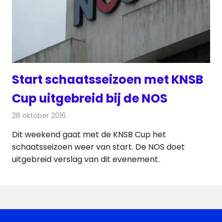
Start schaatsseizoen met KNSB
Cup uitgebreid bij de NOS
28 oktober 2016
Redactie
Nieuws
,
Radionieuws
,
Televisienieuws
Dit weekend gaat met de KNSB Cup het
schaatsseizoen weer van start. De NOS doet
uitgebreid verslag van dit evenement.