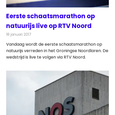
Eerste schaatsmarathon op
natuurijs live op RTV Noord
18 januari 2017
Redactie
Nieuws
,
Radionieuws
,
Televisienieuws
Vandaag wordt de eerste schaatsmarathon op
natuurijs verreden in het Groningse Noordlaren. De
wedstrijd is live te volgen via RTV Noord.