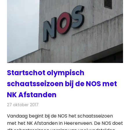
Startschot olympisch
schaatsseizoen bij de NOS met
NK Afstanden
27 oktober 2017
Redactie
Nieuws
,
Televisienieuws
Vandaag begint bij de NOS het schaatsseizoen
met het NK Afstanden in Heerenveen. De NOS doet