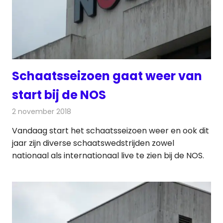
Schaatsseizoen gaat weer van
start bij de NOS
2 november 2018
Redactie
Televisienieuws
Vandaag start het schaatsseizoen weer en ook dit
jaar zijn diverse schaatswedstrijden zowel
nationaal als internationaal live te zien bij de NOS.