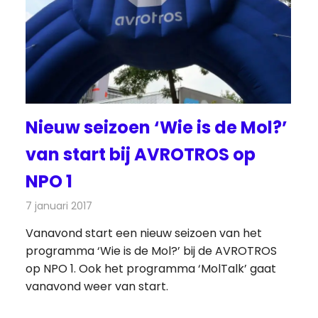
Nieuw seizoen ‘Wie is de Mol?’
van start bij AVROTROS op
NPO 1
7 januari 2017
Redactie
Nieuws
,
Televisienieuws
Vanavond start een nieuw seizoen van het
programma ‘Wie is de Mol?’ bij de AVROTROS
op NPO 1. Ook het programma ‘MolTalk’ gaat
vanavond weer van start.