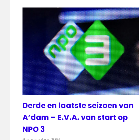
Derde en laatste seizoen van
A’dam – E.V.A. van start op
NPO 3
6 november 2016
Redactie
Nieuws
,
Televisienieuws