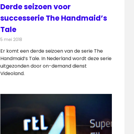
Derde seizoen voor
successerie The Handmaid’s
Tale
5 mei 2018
Redactie
Televisienieuws
Er komt een derde seizoen van de serie The
Handmaid’s Tale. In Nederland wordt deze serie
uitgezonden door on-demand dienst
Videoland.