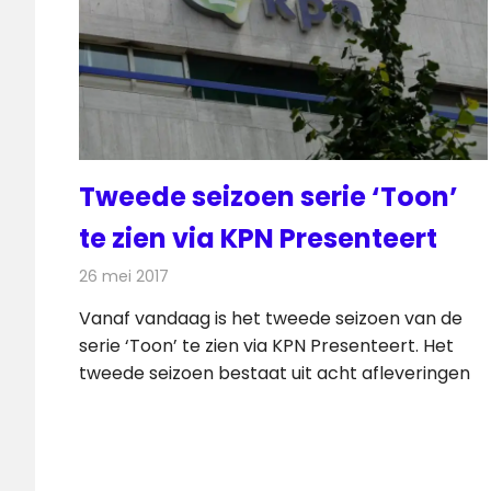
Tweede seizoen serie ‘Toon’
te zien via KPN Presenteert
26 mei 2017
Redactie
Nieuws
,
Televisienieuws
Vanaf vandaag is het tweede seizoen van de
serie ‘Toon’ te zien via KPN Presenteert. Het
tweede seizoen bestaat uit acht afleveringen