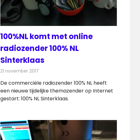
100%NL komt met online
radiozender 100% NL
Sinterklaas
21 november 2017
Redactie
Nieuws
,
Radionieuws
De commerciële radiozender 100% NL heeft
een nieuwe tijdelijke themazender op Internet
gestart: 100% NL Sinterklaas.