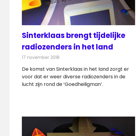
Sinterklaas brengt tijdelijke
radiozenders in het land
17 november 2018
Redactie
Radionieuws
De komst van Sinterklaas in het land zorgt er
voor dat er weer diverse radiozenders in de
lucht zijn rond de ‘Goedheiligman’.