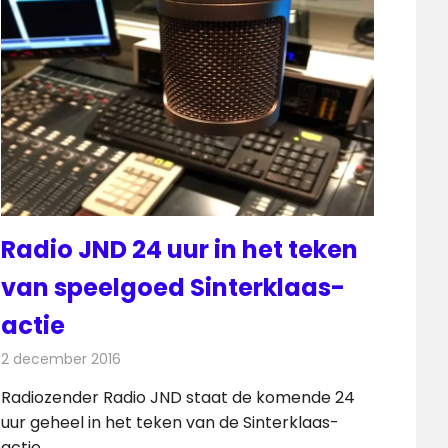
Radio JND 24 uur in het teken
van speelgoed Sinterklaas-
actie
2 december 2016
Redactie
Nieuws
,
Radionieuws
Radiozender Radio JND staat de komende 24
uur geheel in het teken van de Sinterklaas-
actie.