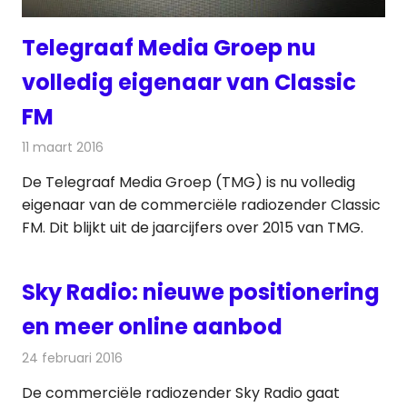
Telegraaf Media Groep nu
volledig eigenaar van Classic
FM
11 maart 2016
Redactie
Nieuws
,
Radionieuws
De Telegraaf Media Groep (TMG) is nu volledig
eigenaar van de commerciële radiozender Classic
FM. Dit blijkt uit de jaarcijfers over 2015 van TMG.
Sky Radio: nieuwe positionering
en meer online aanbod
24 februari 2016
Redactie
Nieuws
,
Radionieuws
De commerciële radiozender Sky Radio gaat