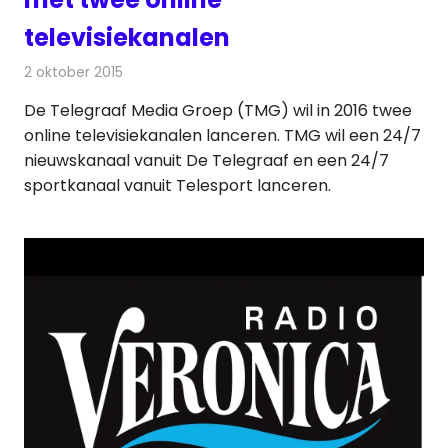
televisiekanalen
2 oktober 2015
Redactie
Kranten
,
Nieuws
,
Radionieuws
,
Televisienieuws
De Telegraaf Media Groep (TMG) wil in 2016 twee
online televisiekanalen lanceren. TMG wil een 24/7
nieuwskanaal vanuit De Telegraaf en een 24/7
sportkanaal vanuit Telesport lanceren.