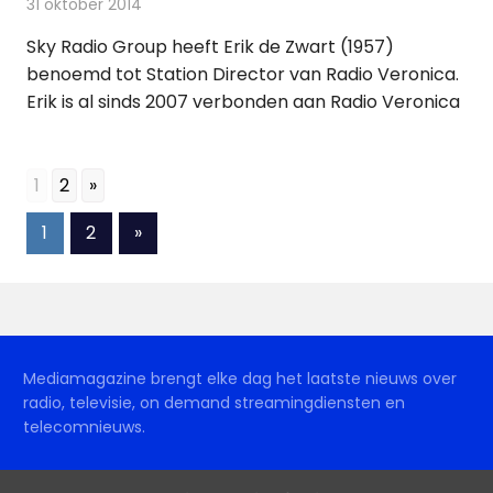
31 oktober 2014
Redactie
Andere media over de media
Sky Radio Group heeft Erik de Zwart (1957)
benoemd tot Station Director van Radio Veronica.
Erik is al sinds 2007 verbonden aan Radio Veronica
1
2
»
Berichten
Volgende
1
2
»
berichten
paginering
Mediamagazine brengt elke dag het laatste nieuws over
radio, televisie, on demand streamingdiensten en
telecomnieuws.