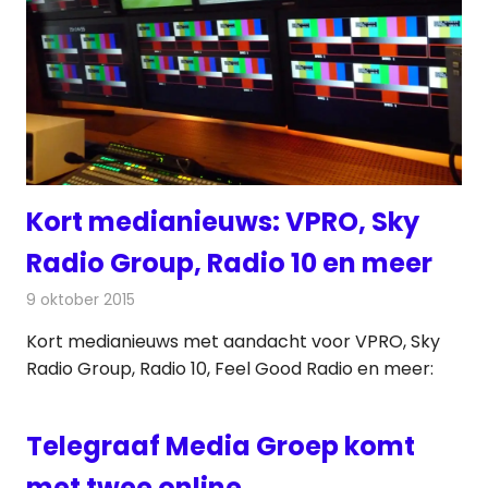
Kort medianieuws: VPRO, Sky
Radio Group, Radio 10 en meer
9 oktober 2015
Redactie
Andere media over de media
,
Nieuws
Kort medianieuws met aandacht voor VPRO, Sky
Radio Group, Radio 10, Feel Good Radio en meer:
Telegraaf Media Groep komt
met twee online