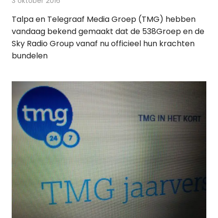
3 oktober 2016
Redactie
Nieuws
,
Radionieuws
Talpa en Telegraaf Media Groep (TMG) hebben
vandaag bekend gemaakt dat de 538Groep en de
Sky Radio Group vanaf nu officieel hun krachten
bundelen