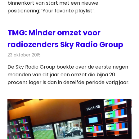
binnenkort van start met een nieuwe
positionering: ‘Your favorite playlist’.
TMG: Minder omzet voor
radiozenders Sky Radio Group
23 oktober 2015
Redactie
Kranten
,
Nieuws
,
Radionieuws
De Sky Radio Group boekte over de eerste negen
maanden van dit jaar een omzet die bijna 20
procent lager is dan in dezelfde periode vorig jaar.