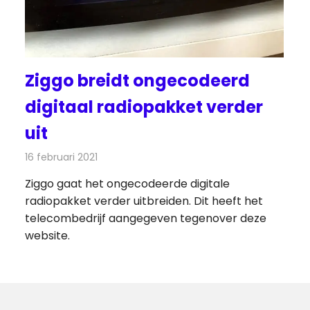
Ziggo breidt ongecodeerd
digitaal radiopakket verder
uit
16 februari 2021
Redactie
Radionieuws
Ziggo gaat het ongecodeerde digitale
radiopakket verder uitbreiden. Dit heeft het
telecombedrijf aangegeven tegenover deze
website.