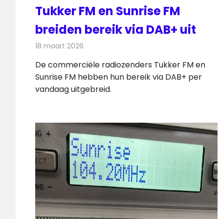
Tukker FM en Sunrise FM
breiden bereik via DAB+ uit
18 maart 2026
Redactie
Radionieuws
De commerciële radiozenders Tukker FM en
Sunrise FM hebben hun bereik via DAB+ per
vandaag uitgebreid.