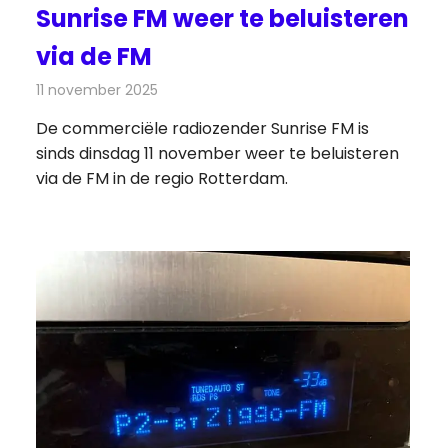
Sunrise FM weer te beluisteren
via de FM
11 november 2025
Redactie
Radionieuws
De commerciële radiozender Sunrise FM is
sinds dinsdag 11 november weer te beluisteren
via de FM in de regio Rotterdam.