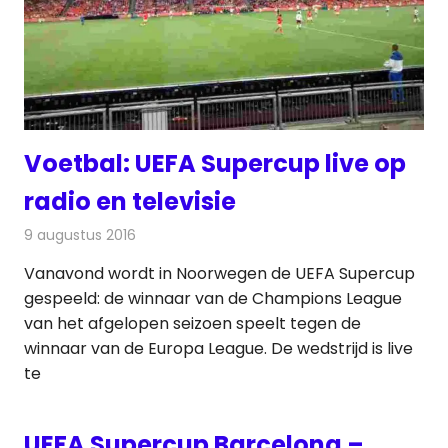
Voetbal: UEFA Supercup live op
radio en televisie
9 augustus 2016
Redactie
Nieuws
,
Radionieuws
,
Televisienieuws
Vanavond wordt in Noorwegen de UEFA Supercup
gespeeld: de winnaar van de Champions League
van het afgelopen seizoen speelt tegen de
winnaar van de Europa League. De wedstrijd is live
te
UEFA Supercup Barcelona –