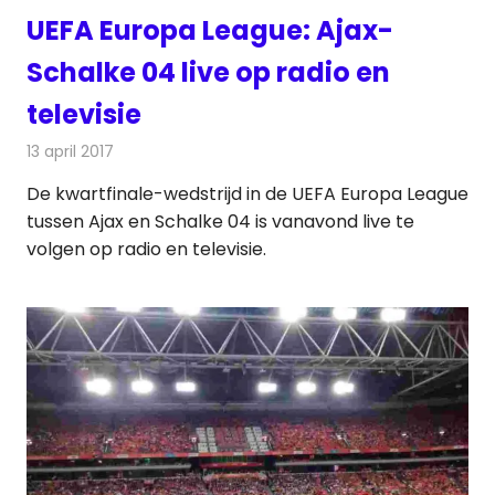
UEFA Europa League: Ajax-
Schalke 04 live op radio en
televisie
13 april 2017
Redactie
Nieuws
,
Radionieuws
,
Televisienieuws
De kwartfinale-wedstrijd in de UEFA Europa League
tussen Ajax en Schalke 04 is vanavond live te
volgen op radio en televisie.