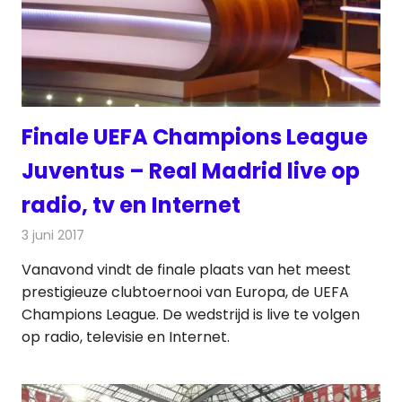
Finale UEFA Champions League
Juventus – Real Madrid live op
radio, tv en Internet
3 juni 2017
Redactie
Nieuws
,
Radionieuws
,
Televisienieuws
Vanavond vindt de finale plaats van het meest
prestigieuze clubtoernooi van Europa, de UEFA
Champions League. De wedstrijd is live te volgen
op radio, televisie en Internet.