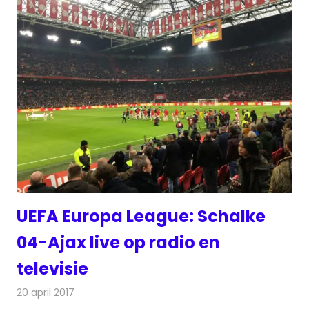
UEFA Europa League: Schalke
04-Ajax live op radio en
televisie
20 april 2017
Redactie
Nieuws
,
Radionieuws