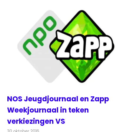
NOS Jeugdjournaal en Zapp
Weekjournaal in teken
verkiezingen VS
30 oktober 2016
Redactie
Nieuws
,
Televisienieuws