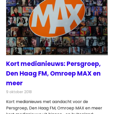
Kort medianieuws: Persgroep,
Den Haag FM, Omroep MAX en
meer
9 oktober 2018
Redactie
Andere media over de media
Kort medianieuws met aandacht voor de
Persgroep, Den Haag FM, Omroep MAX en meer