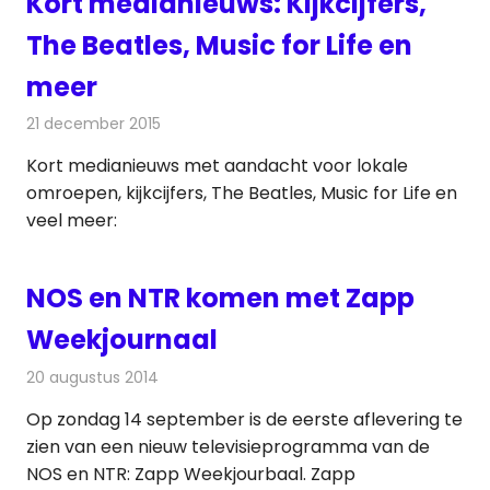
Kort medianieuws: Kijkcijfers,
The Beatles, Music for Life en
meer
21 december 2015
Redactie
Andere media over de media
,
Nieuws
Kort medianieuws met aandacht voor lokale
omroepen, kijkcijfers, The Beatles, Music for Life en
veel meer:
NOS en NTR komen met Zapp
Weekjournaal
20 augustus 2014
Redactie
Televisienieuws
Op zondag 14 september is de eerste aflevering te
zien van een nieuw televisieprogramma van de
NOS en NTR: Zapp Weekjourbaal. Zapp