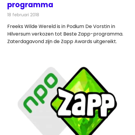
programma
18 februari 2018
Redactie
Nieuws
,
Televisienieuws
Freeks Wilde Wereld is in Podium De Vorstin in
Hilversum verkozen tot Beste Zapp-programma.
Zaterdagavond zijn de Zapp Awards uitgereikt.