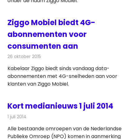
onder de naam Ziggo Mobiel.
Ziggo Mobiel biedt 4G-
abonnementen voor
consumenten aan
26 oktober 2015
Redactie
Nieuws
,
Telecom
Kabelaar Ziggo biedt sinds vandaag data-
abonnementen met 4G-snelheden aan voor
klanten van Ziggo Mobiel.
Kort medianieuws 1 juli 2014
1 juli 2014
Redactie
Andere media over de media
Alle bestaande omroepen van de Nederlandse
Publieke Omroep (NPO) komen in aanmerking