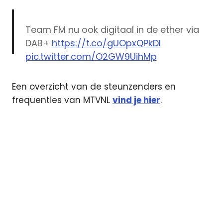
Team FM nu ook digitaal in de ether via
DAB+
https://t.co/gUOpxQPkDI
pic.twitter.com/O2GW9UihMp
— Team FM (@radioteamfm)
November
Een overzicht van de steunzenders en
5, 2015
frequenties van MTVNL
vind je hier
.