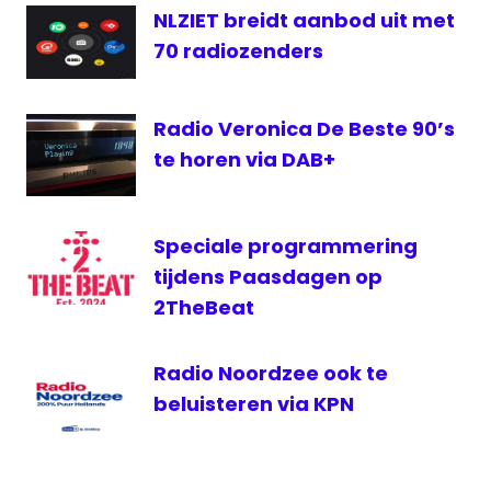
NLZIET breidt aanbod uit met
FM
70 radiozenders
Team
FM
via
Radio Veronica De Beste 90’s
DAB
te horen via DAB+
Speciale programmering
tijdens Paasdagen op
2TheBeat
Radio Noordzee ook te
beluisteren via KPN