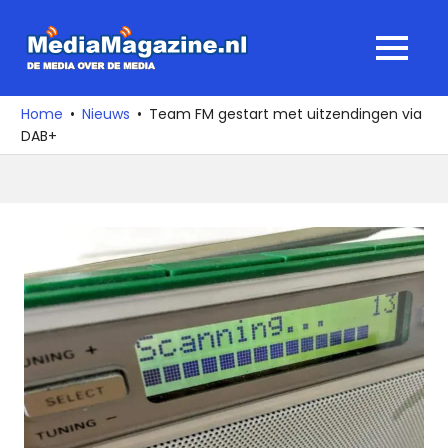
Ga
naar
MediaMagaz
MENU
de
De
inhoud
media
Home
Nieuws
Team FM gestart met uitzendingen via
over
DAB+
de
media