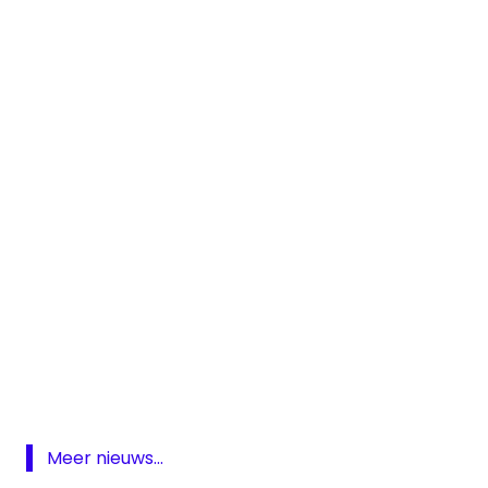
DAB
digitale
radio
MTVNL
Radio
Meer nieuws...
Team