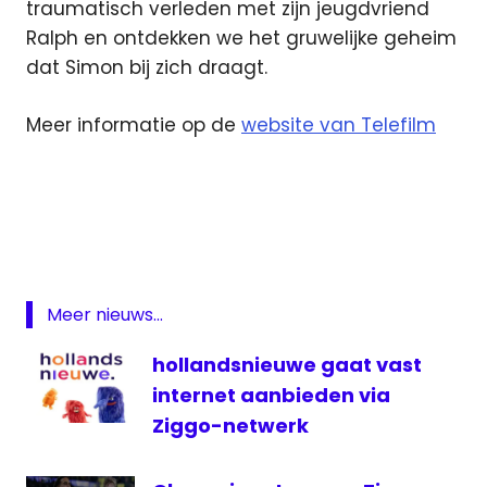
traumatisch verleden met zijn jeugdvriend
Ralph en ontdekken we het gruwelijke geheim
dat Simon bij zich draagt.
Meer informatie op de
website van Telefilm
ezine
film
Fonds
NPO
Meer nieuws...
NPO
3
hollandsnieuwe gaat vast
Telefilm
internet aanbieden via
Telefilms
Ziggo-netwerk
televisie