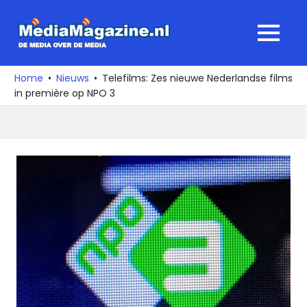
Ga
naar
MediaMagaz
MENU
de
De
inhoud
media
Home
Nieuws
Telefilms: Zes nieuwe Nederlandse films
over
in première op NPO 3
de
media