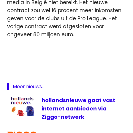
media in België niet bereikt. Het nieuwe
contract zou wel 16 procent meer inkomsten
geven voor de clubs uit de Pro League. Het
vorige contract werd afgesloten voor
ongeveer 80 miljoen euro.
België
Jupiler
Pro
League
Play
Meer nieuws...
Sports
RTBF
hollandsnieuwe gaat vast
Telenet
internet aanbieden via
televisie
Ziggo-netwerk
tv-
rechten