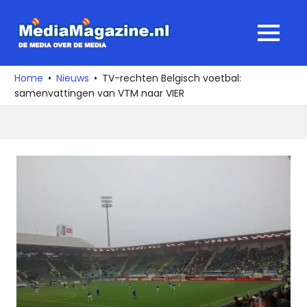
Ga
naar
MediaMagaz
MENU
de
De
inhoud
media
Home
Nieuws
TV-rechten Belgisch voetbal:
over
samenvattingen van VTM naar VIER
de
media