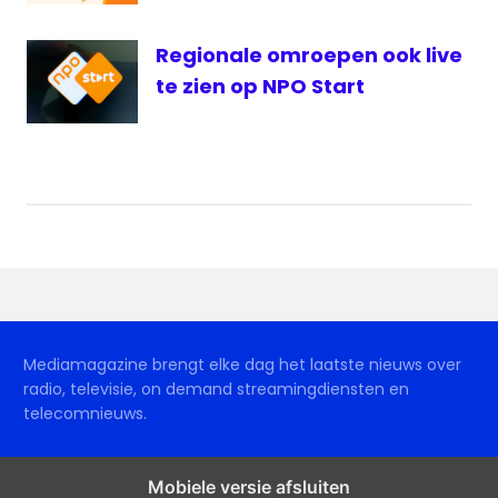
Regionale omroepen ook live
te zien op NPO Start
Mediamagazine brengt elke dag het laatste nieuws over
radio, televisie, on demand streamingdiensten en
telecomnieuws.
Mobiele versie afsluiten