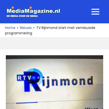
Ga
naar
MediaMagaz
MENU
de
De
inhoud
media
Home
Nieuws
TV Rijnmond start met vernieuwde
over
programmering
de
media