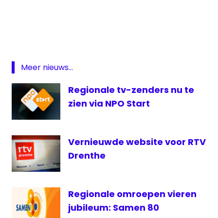
regionale
omroep
Rotterdamr
RTV
Rijnmond
Meer nieuws...
TV
Rijnmond
Regionale tv-zenders nu te
Zuid-
zien via NPO Start
Holland
Vernieuwde website voor RTV
Drenthe
Regionale omroepen vieren
jubileum: Samen 80