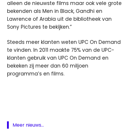
alleen de nieuwste films maar ook vele grote
bekenden als Men in Black, Gandhi en
Lawrence of Arabia uit de bibliotheek van
Sony Pictures te bekijken.”
Steeds meer klanten weten UPC On Demand
te vinden. In 2011 maakte 75% van de UPC-
klanten gebruik van UPC On Demand en
bekeken zij meer dan 60 miljoen
programma’s en films.
kabel
Sony
televisie
UPC
Meer nieuws...
Video on