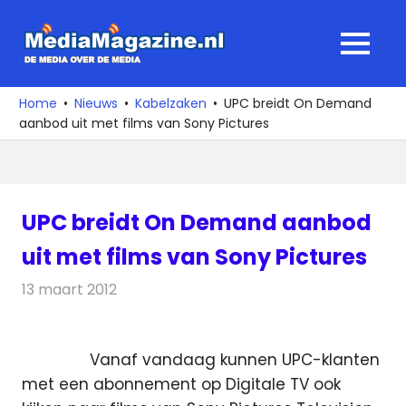
Ga
naar
MediaMagaz
MENU
de
De
inhoud
media
Home
Nieuws
Kabelzaken
UPC breidt On Demand
over
aanbod uit met films van Sony Pictures
de
media
UPC breidt On Demand aanbod
uit met films van Sony Pictures
13 maart 2012
Redactie
Kabelzaken
Vanaf vandaag kunnen UPC-klanten
met een abonnement op Digitale TV ook