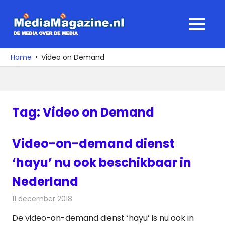
Ga
naar
MediaMagaz
MENU
de
De
inhoud
media
Home
Video on Demand
over
de
media
Tag:
Video on Demand
Video-on-demand dienst
‘hayu’ nu ook beschikbaar in
Nederland
11 december 2018
Redactie
Televisienieuws
De video-on-demand dienst ‘hayu’ is nu ook in