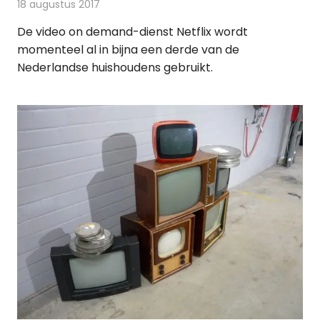
18 augustus 2017
Redactie
Nieuws
,
Televisienieuws
De video on demand-dienst Netflix wordt
momenteel al in bijna een derde van de
Nederlandse huishoudens gebruikt.