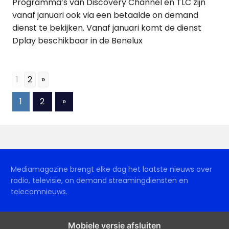
Programma’s van Discovery Channel en TLC zijn
vanaf januari ook via een betaalde on demand
dienst te bekijken. Vanaf januari komt de dienst
Dplay beschikbaar in de Benelux
1
2
»
Berichten
Volgende
1
2
»
berichten
paginering
Mediamagazine brengt elke dag het laatste nieuws over
radio, televisie, on demand streamingdiensten en
telecomnieuws.
Mobiele versie afsluiten