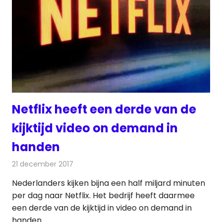
Netflix heeft een derde van de
kijktijd video on demand in
handen
21 december 2017
Redactie
Nieuws
,
Televisienieuws
Nederlanders kijken bijna een half miljard minuten
per dag naar Netflix. Het bedrijf heeft daarmee
een derde van de kijktijd in video on demand in
handen.