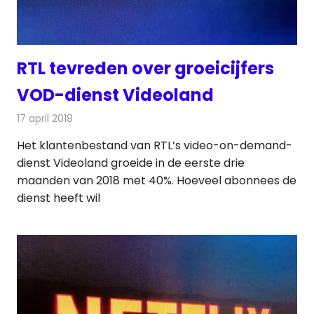
RTL tevreden over groeicijfers
VOD-dienst Videoland
17 april 2018
Redactie
Nieuws
,
Televisienieuws
Het klantenbestand van RTL’s video-on-demand-
dienst Videoland groeide in de eerste drie
maanden van 2018 met 40%. Hoeveel abonnees de
dienst heeft wil