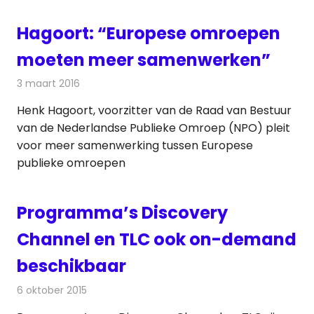
Hagoort: “Europese omroepen
moeten meer samenwerken”
3 maart 2016
Redactie
Nieuws
,
Televisienieuws
Henk Hagoort, voorzitter van de Raad van Bestuur
van de Nederlandse Publieke Omroep (NPO) pleit
voor meer samenwerking tussen Europese
publieke omroepen
Programma’s Discovery
Channel en TLC ook on-demand
beschikbaar
6 oktober 2015
Redactie
Internet
,
Nieuws
,
Televisienieuws