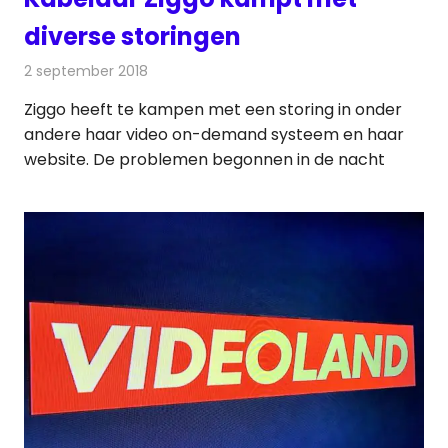
diverse storingen
2 september 2018
Redactie
Televisienieuws
Ziggo heeft te kampen met een storing in onder
andere haar video on-demand systeem en haar
website. De problemen begonnen in de nacht