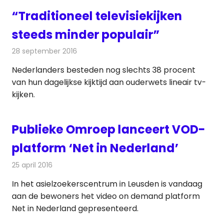
“Traditioneel televisiekijken
steeds minder populair”
28 september 2016
Redactie
Nieuws
,
Televisienieuws
Nederlanders besteden nog slechts 38 procent
van hun dagelijkse kijktijd aan ouderwets lineair tv-
kijken.
Publieke Omroep lanceert VOD-
platform ‘Net in Nederland’
25 april 2016
Redactie
Nieuws
,
Televisienieuws
In het asielzoekerscentrum in Leusden is vandaag
aan de bewoners het video on demand platform
Net in Nederland gepresenteerd.