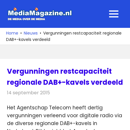
Ga
naar
MediaMagaz
MENU
de
De
inhoud
media
Home
Nieuws
Vergunningen restcapaciteit regionale
over
DAB+-kavels verdeeld
de
media
Vergunningen restcapaciteit
regionale DAB+-kavels verdeeld
14 september 2015
Redactie
Nieuws
,
Radionieuws
Het Agentschap Telecom heeft dertig
vergunningen verleend voor digitale radio via
de diverse regionale DAB+-kavels in