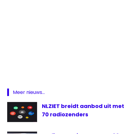
DAB
groot
nieuws
radio
Radio
Meer nieuws...
Radio
Maria
NLZIET breidt aanbod uit met
regionale
70 radiozenders
frequenties
verdeling