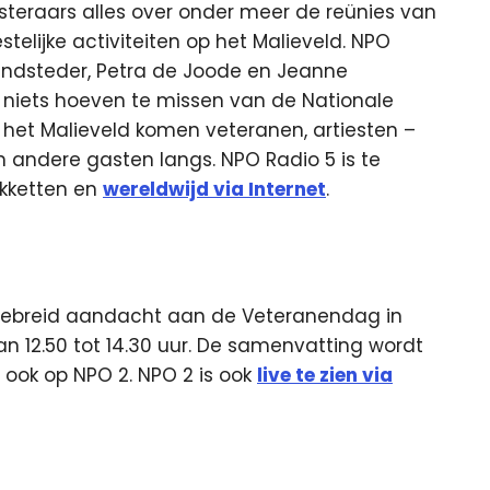
isteraars alles over onder meer de reünies van
stelijke activiteiten op het Malieveld. NPO
andsteder, Petra de Joode en Jeanne
s niets hoeven te missen van de Nationale
 het Malieveld komen veteranen, artiesten –
andere gasten langs. NPO Radio 5 is te
akketten en
wereldwijd via Internet
.
tgebreid aandacht aan de Veteranendag in
an 12.50 tot 14.30 uur. De samenvatting wordt
, ook op NPO 2. NPO 2 is ook
live te zien via