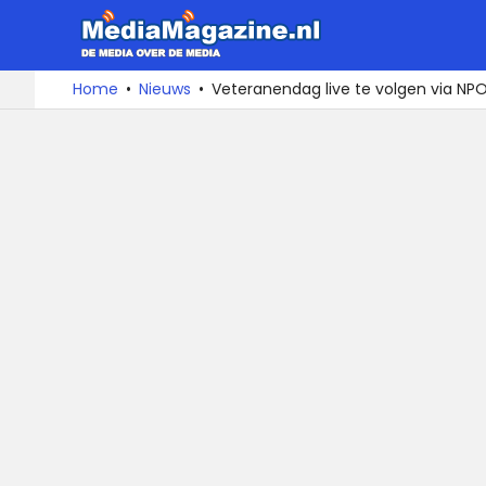
MediaMa
De
Ga
Home
Nieuws
Veteranendag live te volgen via NP
media
naar
over
de
de
inhoud
media