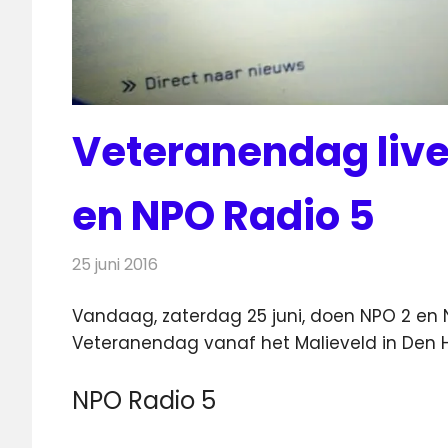
Veteranendag live 
en NPO Radio 5
25 juni 2016
Redactie
Nieuws
,
Radionieuws
,
Televisienieuws
Vandaag, zaterdag 25 juni, doen NPO 2 en N
Veteranendag vanaf het Malieveld in Den 
NPO Radio 5