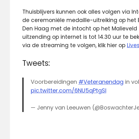
Thuisblijvers kunnen ook alles volgen via In
de ceremoniële medaille-uitreiking op het 
Den Haag met de intocht op het Malieveld 
uitzending op internet is tot 14.30 uur te
via de streaming te volgen, klik hier op
Live
Tweets:
Voorbereidingen
#Veteranendag
in vo
pic.twitter.com/6NU5qPtgSI
— Jenny van Leeuwen (@BoswachterJ
livestream
Veteranendag