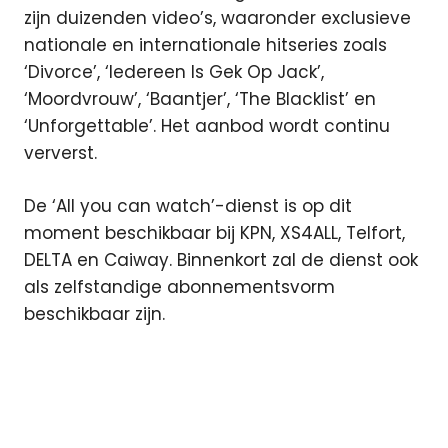
zijn duizenden video’s, waaronder exclusieve
nationale en internationale hitseries zoals
‘Divorce’, ‘Iedereen Is Gek Op Jack’,
‘Moordvrouw’, ‘Baantjer’, ‘The Blacklist’ en
‘Unforgettable’. Het aanbod wordt continu
ververst.
De ‘All you can watch’-dienst is op dit
moment beschikbaar bij KPN, XS4ALL, Telfort,
DELTA en Caiway. Binnenkort zal de dienst ook
als zelfstandige abonnementsvorm
beschikbaar zijn.
all
you
can
watch