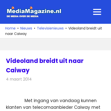
Ga
naar
MediaMagaz
MENU
de
De
inhoud
media
Home
Nieuws
Televisienieuws
Videoland breidt uit
over
naar Caiway
de
media
Videoland breidt uit naar
Caiway
4 maart 2014
Redactie
Televisienieuws
Met ingang van vandaag kunnen
klanten van telecomaanbieder Caiway met