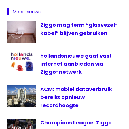
CAI
Way
Meer nieuws...
Glasvezel
Ziggo mag term “glasvezel-
rtl
kabel” blijven gebruiken
nederland
televisie
Videoland
hollandsnieuwe gaat vast
Videoland
internet aanbieden via
Unlimited
Ziggo-netwerk
ACM: mobiel dataverbruik
bereikt opnieuw
recordhoogte
Champions League: Ziggo