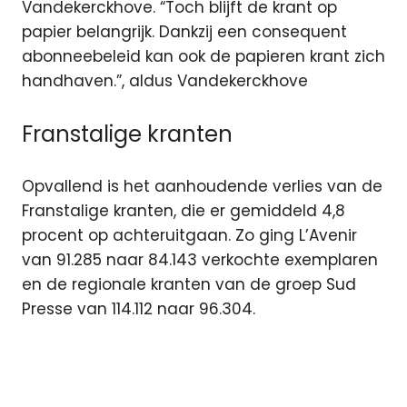
Vandekerckhove. “Toch blijft de krant op
papier belangrijk. Dankzij een consequent
abonneebeleid kan ook de papieren krant zich
handhaven.”, aldus Vandekerckhove
Franstalige kranten
Opvallend is het aanhoudende verlies van de
Franstalige kranten, die er gemiddeld 4,8
procent op achteruitgaan. Zo ging L’Avenir
van 91.285 naar 84.143 verkochte exemplaren
en de regionale kranten van de groep Sud
Presse van 114.112 naar 96.304.
België
CIM