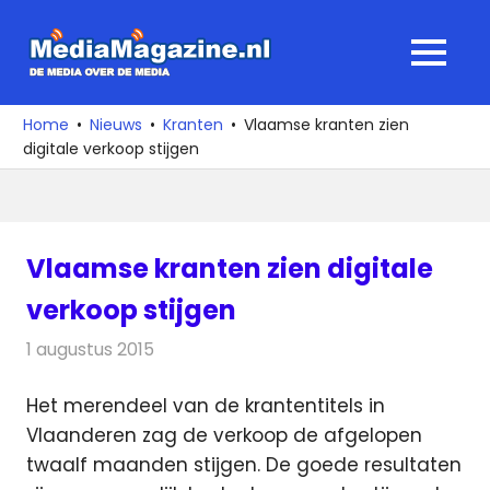
Ga
naar
MediaMagaz
MENU
de
De
inhoud
media
Home
Nieuws
Kranten
Vlaamse kranten zien
over
digitale verkoop stijgen
de
media
Vlaamse kranten zien digitale
verkoop stijgen
1 augustus 2015
Redactie
Kranten
,
Nieuws
Het merendeel van de krantentitels in
Vlaanderen zag de verkoop de afgelopen
twaalf maanden stijgen. De goede resultaten