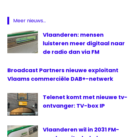
digitaal
Het
Belang
Meer nieuws...
van
Limburg
Vlaanderen: mensen
kranten
luisteren meer digitaal naar
verkoop
de radio dan via FM
Vlaanderen
Broadcast Partners nieuwe exploitant
Vlaams commerciële DAB+-netwerk
Telenet komt met nieuwe tv-
ontvanger: TV-box IP
Vlaanderen wil in 2031 FM-