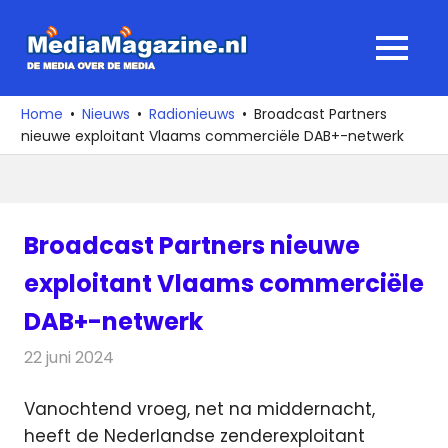
Ga
naar
MediaMagaz
MENU
de
De
inhoud
media
Home
Nieuws
Radionieuws
Broadcast Partners
over
nieuwe exploitant Vlaams commerciële DAB+-netwerk
de
media
Broadcast Partners nieuwe
exploitant Vlaams commerciële
DAB+-netwerk
22 juni 2024
Redactie
Radionieuws
Vanochtend vroeg, net na middernacht,
heeft de Nederlandse zenderexploitant