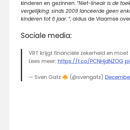
kinderen en gezinnen. “
Niet-lineair is de to
vergelijking: sinds 2009 lanceerde geen enke
kinderen tot 6 jaar.
“, aldus de Vlaamse over
Sociale media:
VRT krijgt financiële zekerheid en moet i
Lees meer:
https://t.co/PCNHjdNZOG
p
— Sven Gatz
(@svengatz)
December
KetNet
Ketnet
Jr.
Sven
Gatz