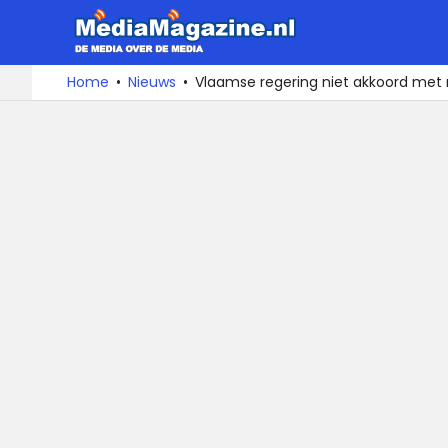
MediaMa
De
Ga
Home
Nieuws
Vlaamse regering niet akkoord met
media
naar
over
de
de
inhoud
media