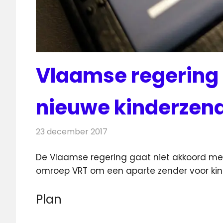
Vlaamse regering 
nieuwe kinderzen
23 december 2017
Redactie
Nieuws
,
Televisienieuws
De Vlaamse regering gaat niet akkoord me
omroep VRT om een aparte zender voor kinde
Plan