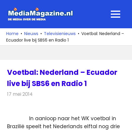
Ga
naar
MediaMagaz
MENU
de
De
inhoud
media
Home
Nieuws
Televisienieuws
Voetbal: Nederland –
over
Ecuador live bij SBS6 en Radio 1
de
media
Voetbal: Nederland – Ecuador
live bij SBS6 en Radio 1
17 mei 2014
Redactie
Televisienieuws
In aanloop naar het WK voetbal in
Brazilië speelt het Nederlands elftal nog drie