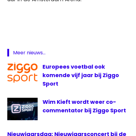
Langs
de
Lijn
live
Nederland
- Ecuador
Meer nieuws...
live
Europees voetbal ook
Nederland
komende vijf jaar bij Ziggo
- Ecuador
live
Sport
internet
Nederland
Wim Kieft wordt weer co-
live
commentator bij Ziggo Sport
Oranje
-
Ecuador
live
Nieuwjaarsdag: Nieuwjaarsconcert bij de