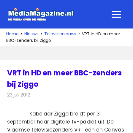
Ga
naar
MediaMagaz
MENU
de
De
inhoud
media
Home
Nieuws
Televisienieuws
VRT in HD en meer
over
BBC-zenders bij Ziggo
de
media
VRT in HD en meer BBC-zenders
bij Ziggo
23 juli 2012
Redactie
Televisienieuws
Kabelaar Ziggo breidt per 3
september haar digitale tv-pakket uit: De
Vlaamse televisiezenders VRT één en Canvas