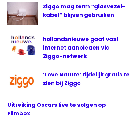
Featured
Ziggo mag term “glasvezel-
HD
kabel” blijven gebruiken
televisie
VRT
hollandsnieuwe gaat vast
ziggo
internet aanbieden via
Ziggo-netwerk
‘Love Nature’ tijdelijk gratis te
zien bij Ziggo
Uitreiking Oscars live te volgen op
Filmbox