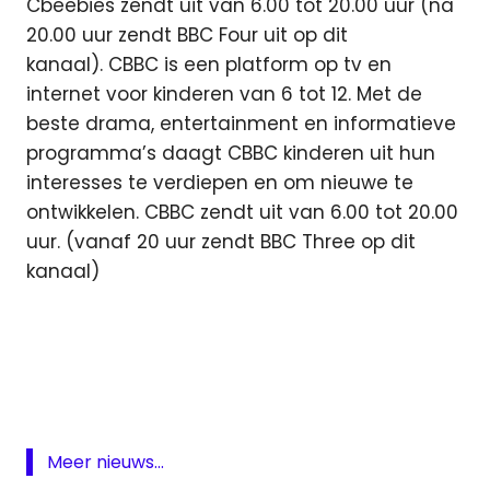
Cbeebies zendt uit van 6.00 tot 20.00 uur (na
20.00 uur zendt BBC Four uit op dit
kanaal). CBBC is een platform op tv en
internet voor kinderen van 6 tot 12. Met de
beste drama, entertainment en informatieve
programma’s daagt CBBC kinderen uit hun
interesses te verdiepen en om nieuwe te
ontwikkelen. CBBC zendt uit van 6.00 tot 20.00
uur. (vanaf 20 uur zendt BBC Three op dit
kanaal)
BBC
Canvas
CBBC
Cbeebies
Meer nieuws...
digitaal