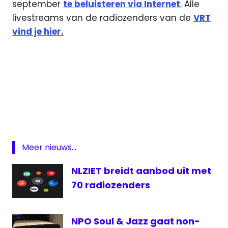
september
te beluisteren via Internet
.
Alle
livestreams van de radiozenders van de
VRT
vind je hier.
Ibiza
Radio
Studio
Brussel
StudioIbiza.FM
Meer nieuws...
Vlaanderen
NLZIET breidt aanbod uit met
VRT
70 radiozenders
zomer
NPO Soul & Jazz gaat non-