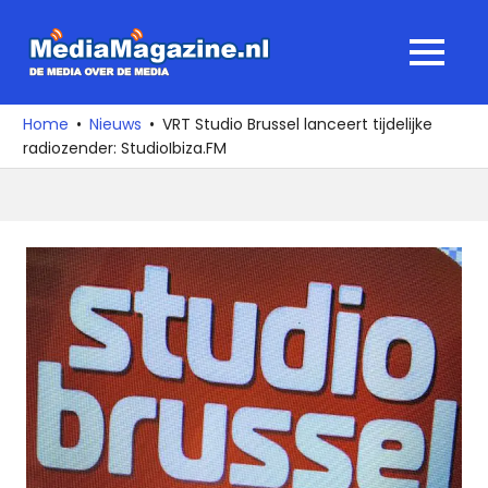
Ga
naar
MediaMagaz
MENU
de
De
inhoud
media
Home
Nieuws
VRT Studio Brussel lanceert tijdelijke
over
radiozender: StudioIbiza.FM
de
media