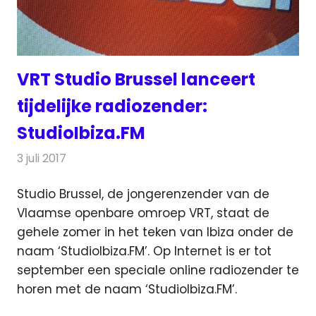
VRT Studio Brussel lanceert
tijdelijke radiozender:
StudioIbiza.FM
3 juli 2017
Redactie
Nieuws
,
Radionieuws
Studio Brussel, de jongerenzender van de
Vlaamse openbare omroep VRT, staat de
gehele zomer in het teken van Ibiza onder de
naam ‘StudioIbiza.FM’.
Op Internet is er tot
september een speciale online radiozender te
horen met de naam ‘StudioIbiza.FM’.