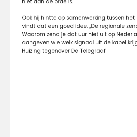
niet aan de orde is.
Ook hij hintte op samenwerking tussen het
vindt dat een goed idee. „De regionale ze
Waarom zend je dat uur niet uit op Nederl
aangeven wie welk signaal uit de kabel krijg
Huizing tegenover De Telegraaf
Featured
Nederland
3
regionale
omroep
Roos
televisie