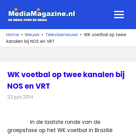
Ga
naar
MediaMagaz
MENU
de
De
inhoud
media
Home
Nieuws
Televisienieuws
WK voetbal op twee
over
kanalen bij NOS en VRT
de
media
WK voetbal op twee kanalen bij
NOS en VRT
23 juni 2014
Redactie
Televisienieuws
In de laatste ronde van de
groepsfase op het WK voetbal in Brazilië