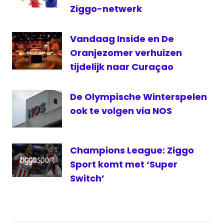
Ziggo-netwerk
VRT
WK
Vandaag Inside en De
voetbal
Oranjezomer verhuizen
WK
voetbal
tijdelijk naar Curaçao
live
De Olympische Winterspelen
ook te volgen via NOS
Champions League: Ziggo
Sport komt met ‘Super
Switch’