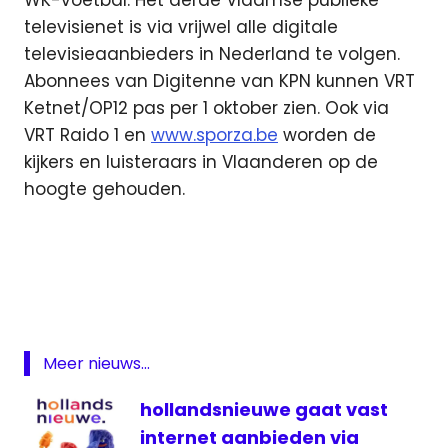
televisienet is via vrijwel alle digitale
televisieaanbieders in Nederland te volgen.
Abonnees van Digitenne van KPN kunnen VRT
Ketnet/OP12 pas per 1 oktober zien. Ook via
VRT Raido 1 en
www.sporza.be
worden de
kijkers en luisteraars in Vlaanderen op de
hoogte gehouden.
Canvas
Nederland
- Chili live
NOS
Oranje
Meer nieuws...
live
hollandsnieuwe gaat vast
Sporza
internet aanbieden via
televisie