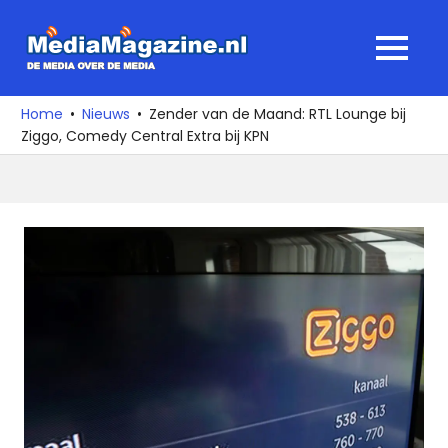
Ga
naar
MediaMagaz
MENU
de
De
inhoud
media
Home
Nieuws
Zender van de Maand: RTL Lounge bij
over
Ziggo, Comedy Central Extra bij KPN
de
media