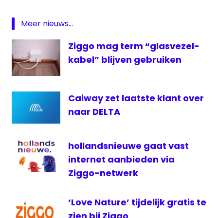
Extra
digitale
Meer nieuws...
televisie
Kabel
Ziggo mag term “glasvezel-
Noord
kabel” blijven gebruiken
KPN
Pebble
TV
Caiway zet laatste klant over
RTL
naar DELTA
Crime
RTL
hollandsnieuwe gaat vast
Lounge
internet aanbieden via
televisie
Ziggo-netwerk
Zender
van de
maand
‘Love Nature’ tijdelijk gratis te
ziggo
zien bij Ziggo