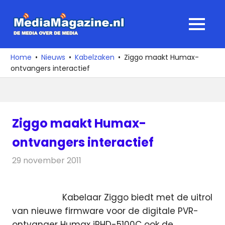
Ga
naar
MediaMagaz
MENU
de
De
inhoud
media
Home
Nieuws
Kabelzaken
Ziggo maakt Humax-
over
ontvangers interactief
de
media
Ziggo maakt Humax-
ontvangers interactief
29 november 2011
Redactie
Kabelzaken
Kabelaar Ziggo biedt met de uitrol
van nieuwe firmware voor de digitale PVR-
ontvanger Humax iRHD-5100C ook de