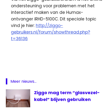
ondersteuning voor problemen met het
interactief maken van de Humax-
ontvanger iRHD-5100C. Dit speciale topic
vind je hier:
http://ziggo-
gebruikers.nl/forum/showthread.php?
t=36136
digitaal
Featured
Humax
interactief
Meer nieuws...
ontvanger
PVR
Ziggo mag term “glasvezel-
televisie
kabel” blijven gebruiken
ziggo