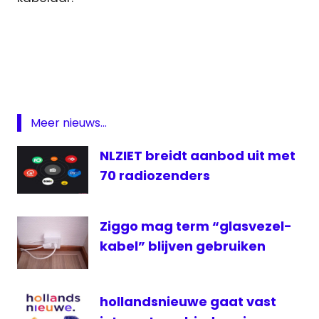
digitale
radio
Pinguin
Radio
Radio
Meer nieuws...
Radio
509
NLZIET breidt aanbod uit met
ziggo
70 radiozenders
Ziggo mag term “glasvezel-
kabel” blijven gebruiken
hollandsnieuwe gaat vast