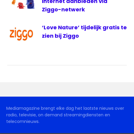
internet aanbieden via
Ziggo-netwerk
‘Love Nature’ tijdelijk gratis te
zien bij Ziggo
Mediamagazine brengt elke dag het laatste nieuws over
radio, televisie, on demand streamingdiensten en
telecomnieuws.