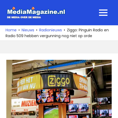
Ga
naar
MediaMagaz
MENU
de
De
inhoud
media
Home
Nieuws
Radionieuws
Ziggo: Pinguin Radio en
over
Radio 509 hebben vergunning nog niet op orde
de
media