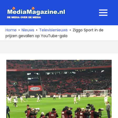
Ga
naar
MediaMagaz
MENU
de
De
inhoud
media
Home
Nieuws
Televisienieuws
Ziggo Sport in de
over
prijzen gevallen op YouTube-gala
de
media